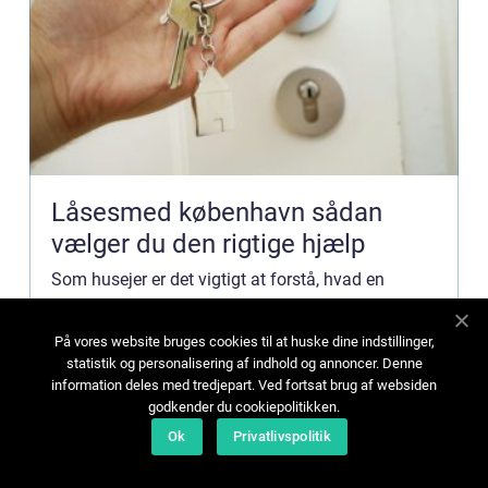
Låsesmed københavn sådan
vælger du den rigtige hjælp
Som husejer er det vigtigt at forstå, hvad en
kloakmester laver, og hvordan han eller hun kan
hjælpe dig. Kloakering er en vigtig del af vores
På vores website bruges cookies til at huske dine indstillinger,
hverdag, da den hjælper os med at tage sig af
statistik og personalisering af indhold og annoncer. Denne
spildevand fra husholdninger og virksomheder. Et
information deles med tredjepart. Ved fortsat brug af websiden
Annika Sørensen
31 juli 2026
godkender du cookiepolitikken.
kloaksystem ...
Ok
Privatlivspolitik