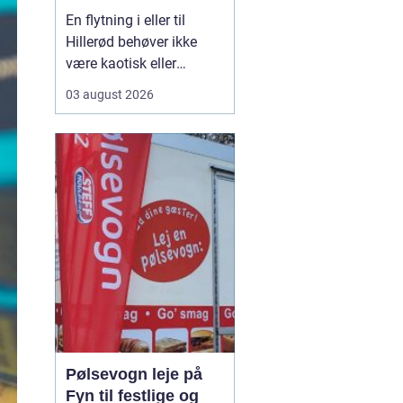
En flytning i eller til
Hillerød behøver ikke
være kaotisk eller
uoverskuelig. Med den
03 august 2026
rette planlægning og et
professionelt Flyttefirma
Hillerød kan
du spare
både tid, kræfter og
bekymringer. Mange
opdager først...
Pølsevogn leje på
Fyn til festlige og