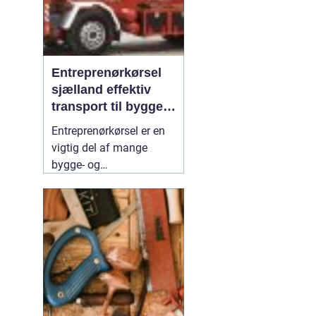
Entreprenørkørsel
sjælland effektiv
transport til bygge-
og anlægsopgaver
Entreprenørkørsel er en
vigtig del af mange
bygge- og
anlægsprojekter på
Sjælland. Uden sikker og
effektiv transport af
materialer, maskiner og
jord kan tidsplaner
skride, og omkostninger
vokse. Når der vælges en
erfaren
31 juli 2026