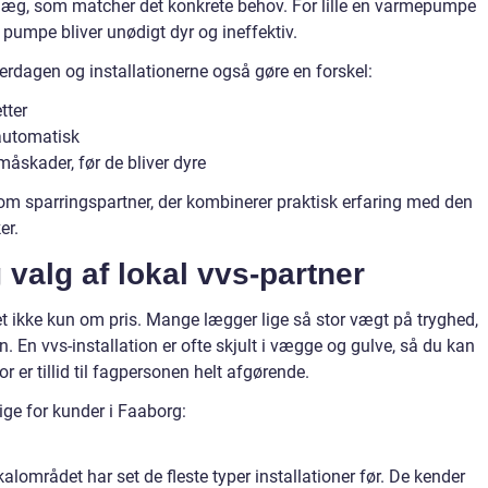
æg, som matcher det konkrete behov. For lille en varmepumpe
n pumpe bliver unødigt dyr og ineffektiv.
rdagen og installationerne også gøre en forskel:
tter
 automatisk
skader, før de bliver dyre
om sparringspartner, der kombinerer praktisk erfaring med den
er.
 valg af lokal vvs-partner
t ikke kun om pris. Mange lægger lige så stor vægt på tryghed,
n. En vvs-installation er ofte skjult i vægge og gulve, så du kan
 er tillid til fagpersonen helt afgørende.
tige for kunder i Faaborg:
alområdet har set de fleste typer installationer før. De kender