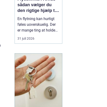
sådan vælger du
den rigtige hjælp til
flytningen
En flytning kan hurtigt
føles uoverskuelig. Der
er mange ting at holde
styr på, og du skal både
31 juli 2026
have logistik, tidsplan og
n
økonomi til at gå op. Her
kan et
professionelt
flyttefirma i Århus gøre
forskellen mellem kaos...