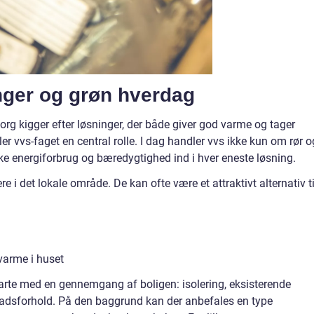
inger og grøn hverdag
org kigger efter løsninger, der både giver god varme og tager
er vvs-faget en central rolle. I dag handler vvs ikke kun om rør o
e energiforbrug og bæredygtighed ind i hver eneste løsning.
i det lokale område. De kan ofte være et attraktivt alternativ ti
varme i huset
 starte med en gennemgang af boligen: isolering, eksisterende
adsforhold. På den baggrund kan der anbefales en type