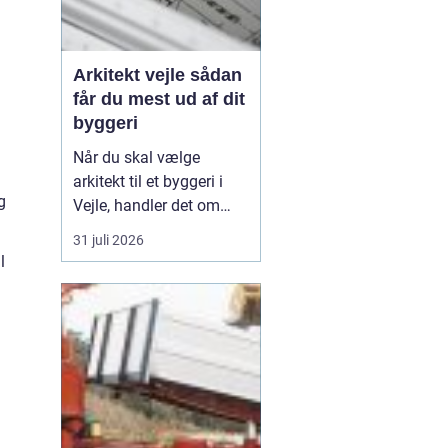
Arkitekt vejle sådan
får du mest ud af dit
byggeri
Når du skal vælge
arkitekt til et byggeri i
g
Vejle, handler det om
meget mere end flotte
31 juli 2026
streger på papir. En
l
dygtig arkitekt hjælper
dig med at skabe
rammerne for
hverdagen, udnytte
grunden optimalt og
undgå dyre fejltagelser
undervejs. I en by som
V...