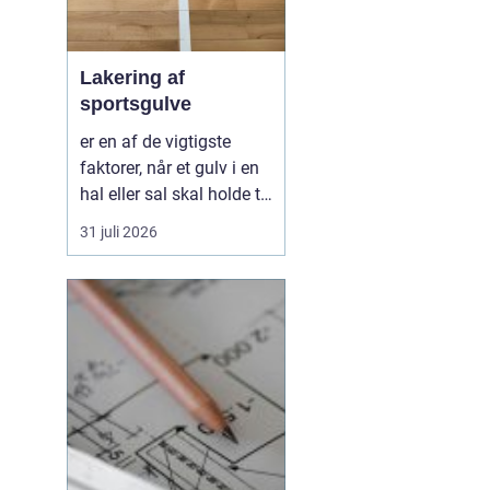
Lakering af
sportsgulve
er en af de vigtigste
faktorer, når et gulv i en
hal eller sal skal holde til
hårdt brug år efter år.
31 juli 2026
Uden en stærk og korrekt
udført lak bliver selv det
bedste trægulv hurtigt
slidt, glat, ujævnt og
svært at rengøre. Med
den rette behandling kan
gul...