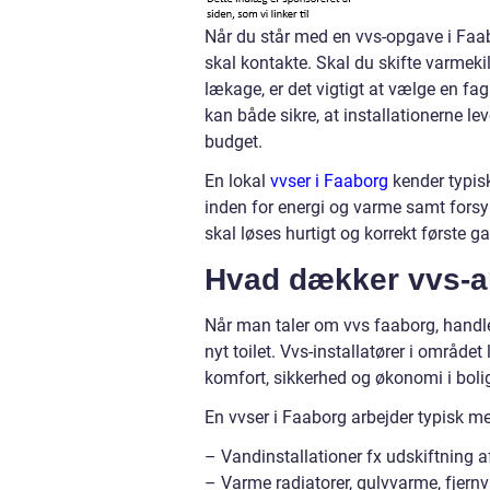
Når du står med en vvs-opgave i Faabo
skal kontakte. Skal du skifte varmekil
lækage, er det vigtigt at vælge en fag
kan både sikre, at installationerne lev
budget.
En lokal
vvser i Faaborg
kender typisk
inden for energi og varme samt forsy
skal løses hurtigt og korrekt første g
Hvad dækker vvs-ar
Når man taler om vvs faaborg, handle
nyt toilet. Vvs-installatører i området
komfort, sikkerhed og økonomi i boli
En vvser i Faaborg arbejder typisk m
– Vandinstallationer fx udskiftning a
– Varme radiatorer, gulvvarme, fjern