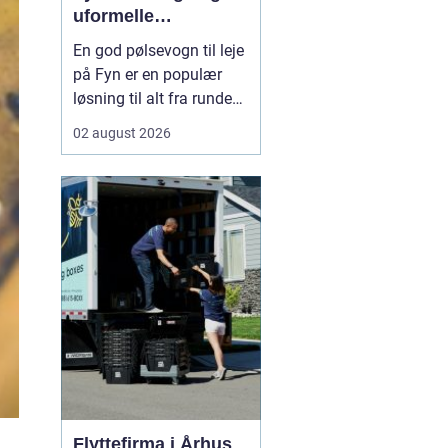
uformelle
arrangementer
En god pølsevogn til leje
på Fyn er en populær
løsning til alt fra runde
fødselsdage og
02 august 2026
konfirmationer til
firmaevents og byfester.
Mange vælger en mobil
pølsevogn, fordi den
skaber en hyggelig
stemning, ...
Flyttefirma i Århus