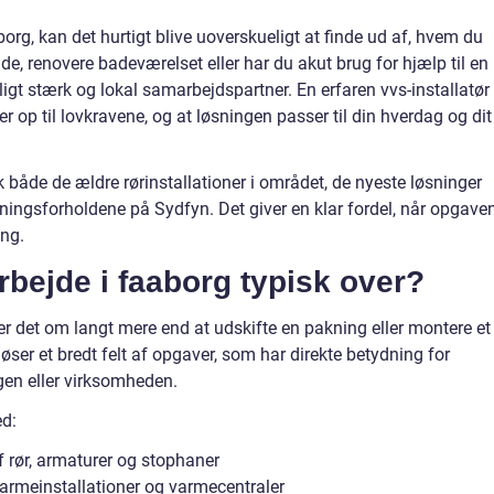
rg, kan det hurtigt blive uoverskueligt at finde ud af, hvem du
de, renovere badeværelset eller har du akut brug for hjælp til en
ligt stærk og lokal samarbejdspartner. En erfaren vvs-installatør
er op til lovkravene, og at løsningen passer til din hverdag og dit
 både de ældre rørinstallationer i området, de nyeste løsninger
ningsforholdene på Sydfyn. Det giver en klar fordel, når opgave
ang.
bejde i faaborg typisk over?
r det om langt mere end at udskifte en pakning eller montere et
 løser et bredt felt af opgaver, som har direkte betydning for
gen eller virksomheden.
ed:
f rør, armaturer og stophaner
varmeinstallationer og varmecentraler