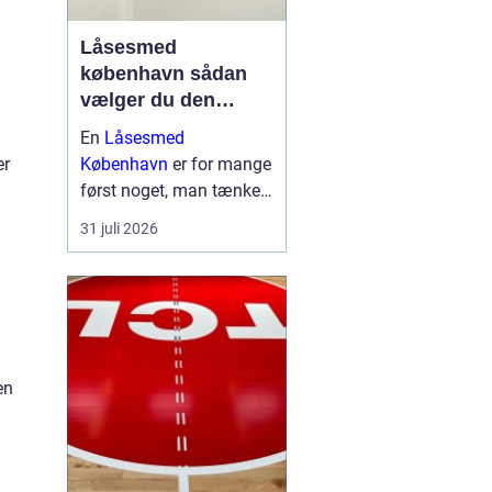
Låsesmed
københavn sådan
vælger du den
rigtige hjælp
En
Låsesmed
er
København
er for mange
først noget, man tænker
på, når uheldet er ude.
31 juli 2026
Nøglen ligger inde i bilen,
låsen er gået i stykker,
eller fjernbetjeningen
virker ikke. I en presset
situation kan det være
s...
en