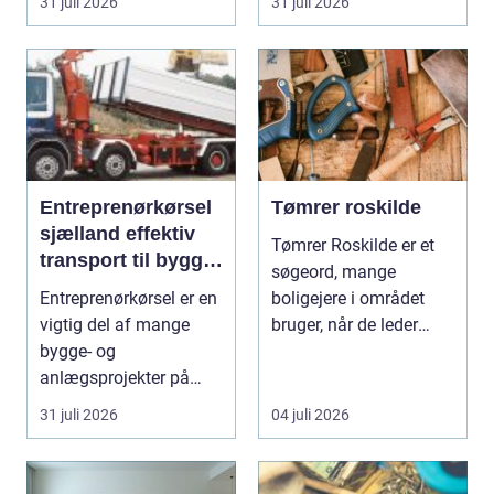
31 juli 2026
31 juli 2026
Entreprenørkørsel
Tømrer roskilde
sjælland effektiv
Tømrer Roskilde er et
transport til bygge-
søgeord, mange
og anlægsopgaver
Entreprenørkørsel er en
boligejere i området
vigtig del af mange
bruger, når de leder
bygge- og
efter professionel hj...
anlægsprojekter på
Sjælland. Uden sikker
31 juli 2026
04 juli 2026
og ef...