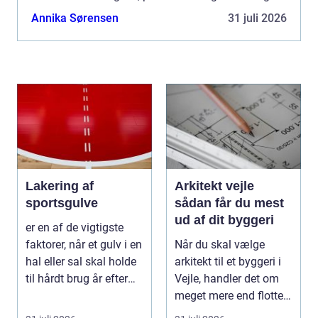
og samtidig afspejle den person, der er gået bort.
Annika Sørensen
31 juli 2026
Mange...
Lakering af
Arkitekt vejle
sportsgulve
sådan får du mest
ud af dit byggeri
er en af de vigtigste
faktorer, når et gulv i en
Når du skal vælge
hal eller sal skal holde
arkitekt til et byggeri i
til hårdt brug år efter
Vejle, handler det om
år...
meget mere end flotte
streger på p...