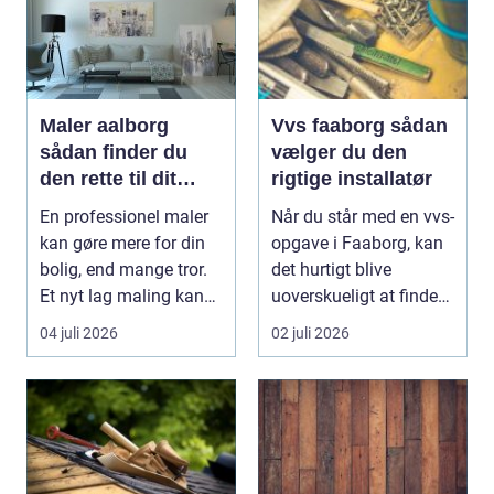
Maler aalborg
Vvs faaborg sådan
sådan finder du
vælger du den
den rette til dit
rigtige installatør
malerprojekt
En professionel maler
Når du står med en vvs-
kan gøre mere for din
opgave i Faaborg, kan
bolig, end mange tror.
det hurtigt blive
Et nyt lag maling kan
uoverskueligt at finde
lysne mørke...
ud af, hvem du...
04 juli 2026
02 juli 2026