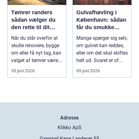
Tømrer randers
Gulvafhøvling i
sådan vælger du
København: sådan
den rette til dit
får du smukke
byggeprojekt
trægulve igen
Når du står overfor at
Mange spørger sig selv,
skulle renovere, bygge
om gulvet kan reddes,
om eller få nyt tag, kan
eller om det skal skiftes
valget af tømrer være
helt ud. Svaret er of...
afgøren...
30 juni 2026
09 juni 2026
Adresse