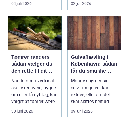
lysne mørke...
ud af, hvem du...
04 juli 2026
02 juli 2026
Tømrer randers
Gulvafhøvling i
sådan vælger du
København: sådan
den rette til dit
får du smukke
byggeprojekt
trægulve igen
Når du står overfor at
Mange spørger sig
skulle renovere, bygge
selv, om gulvet kan
om eller få nyt tag, kan
reddes, eller om det
valget af tømrer være
skal skiftes helt ud.
afgøren...
Svaret er of...
30 juni 2026
09 juni 2026