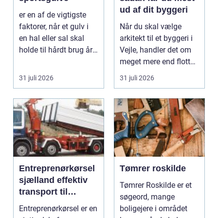
ud af dit byggeri
er en af de vigtigste
faktorer, når et gulv i
Når du skal vælge
en hal eller sal skal
arkitekt til et byggeri i
holde til hårdt brug år
Vejle, handler det om
efter år...
meget mere end flotte
streger på p...
31 juli 2026
31 juli 2026
Entreprenørkørsel
Tømrer roskilde
sjælland effektiv
Tømrer Roskilde er et
transport til
søgeord, mange
bygge- og
Entreprenørkørsel er en
boligejere i området
anlægsopgaver