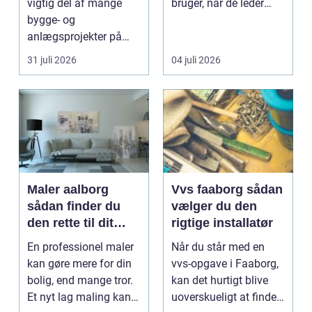
vigtig del af mange
bruger, når de leder
bygge- og
efter professionel hj...
anlægsprojekter på
Sjælland. Uden sikker
31 juli 2026
04 juli 2026
og ef...
Maler aalborg
Vvs faaborg sådan
sådan finder du
vælger du den
den rette til dit
rigtige installatør
malerprojekt
En professionel maler
Når du står med en
kan gøre mere for din
vvs-opgave i Faaborg,
bolig, end mange tror.
kan det hurtigt blive
Et nyt lag maling kan
uoverskueligt at finde