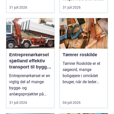
streger på p...
31 juli 2026
31 juli 2026
Entreprenørkørsel
Tømrer roskilde
sjælland effektiv
Tømrer Roskilde er et
transport til bygge-
søgeord, mange
og anlægsopgaver
Entreprenørkørsel er en
boligejere i området
vigtig del af mange
bruger, når de leder
bygge- og
efter professionel hj...
anlægsprojekter på
Sjælland. Uden sikker
31 juli 2026
04 juli 2026
og ef...