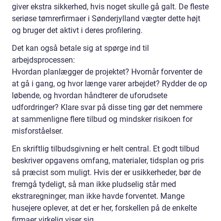
giver ekstra sikkerhed, hvis noget skulle gå galt. De fleste
seriøse tømrerfirmaer i Sønderjylland vægter dette højt
og bruger det aktivt i deres profilering.
Det kan også betale sig at spørge ind til
arbejdsprocessen:
Hvordan planlægger de projektet? Hvornår forventer de
at gå i gang, og hvor længe varer arbejdet? Rydder de op
løbende, og hvordan håndterer de uforudsete
udfordringer? Klare svar på disse ting gør det nemmere
at sammenligne flere tilbud og mindsker risikoen for
misforståelser.
En skriftlig tilbudsgivning er helt central. Et godt tilbud
beskriver opgavens omfang, materialer, tidsplan og pris
så præcist som muligt. Hvis der er usikkerheder, bør de
fremgå tydeligt, så man ikke pludselig står med
ekstraregninger, man ikke havde forventet. Mange
husejere oplever, at det er her, forskellen på de enkelte
firmaer virkelig viser sig.