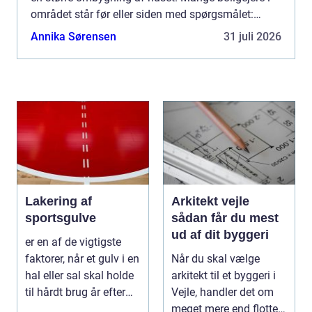
området står før eller siden med spørgsmålet:
Hvem skal vi vælge, og hvad skal vi være
Annika Sørensen
31 juli 2026
opmærksomme på?...
Lakering af
Arkitekt vejle
sportsgulve
sådan får du mest
ud af dit byggeri
er en af de vigtigste
faktorer, når et gulv i en
Når du skal vælge
hal eller sal skal holde
arkitekt til et byggeri i
til hårdt brug år efter
Vejle, handler det om
år...
meget mere end flotte