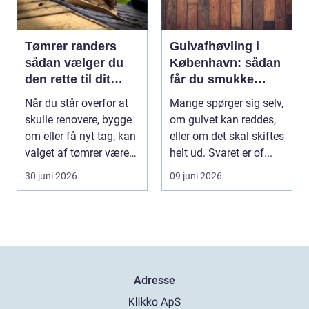
Tømrer randers
Gulvafhøvling i
sådan vælger du
København: sådan
den rette til dit
får du smukke
byggeprojekt
trægulve igen
Når du står overfor at
Mange spørger sig selv,
skulle renovere, bygge
om gulvet kan reddes,
om eller få nyt tag, kan
eller om det skal skiftes
valget af tømrer være
helt ud. Svaret er of...
afgøren...
30 juni 2026
09 juni 2026
Adresse