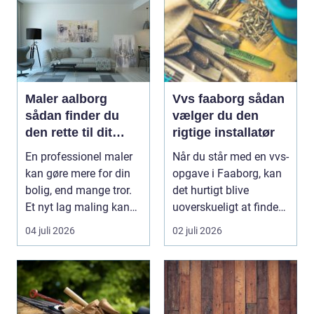
Maler aalborg
Vvs faaborg sådan
sådan finder du
vælger du den
den rette til dit
rigtige installatør
malerprojekt
En professionel maler
Når du står med en vvs-
kan gøre mere for din
opgave i Faaborg, kan
bolig, end mange tror.
det hurtigt blive
Et nyt lag maling kan
uoverskueligt at finde
lysne mørke...
ud af, hvem du...
04 juli 2026
02 juli 2026