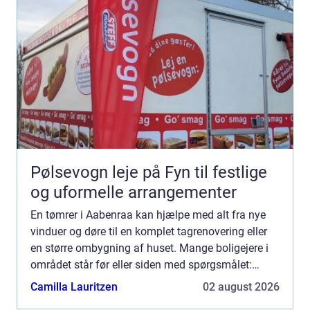
Pølsevogn leje på Fyn til festlige
og uformelle arrangementer
En tømrer i Aabenraa kan hjælpe med alt fra nye
vinduer og døre til en komplet tagrenovering eller
en større ombygning af huset. Mange boligejere i
området står før eller siden med spørgsmålet:
Hvem skal vi vælge, og hvad skal vi være
Camilla Lauritzen
02 august 2026
opmærksomme på?...