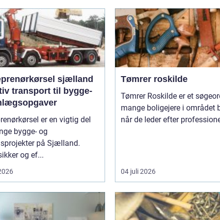
eprenørkørsel sjælland
Tømrer roskilde
tiv transport til bygge-
Tømrer Roskilde er et søgeor
nlægsopgaver
mange boligejere i området b
renørkørsel er en vigtig del
når de leder efter professionel
nge bygge- og
sprojekter på Sjælland.
ikker og ef...
 2026
04 juli 2026