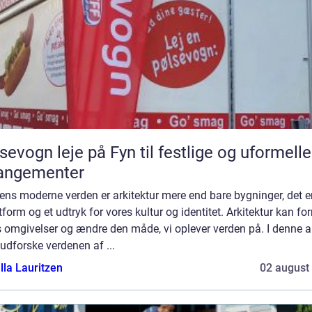
sevogn leje på Fyn til festlige og uformelle
rangementer
ens moderne verden er arkitektur mere end bare bygninger, det e
form og et udtryk for vores kultur og identitet. Arkitektur kan fo
 omgivelser og ændre den måde, vi oplever verden på. I denne ar
i udforske verdenen af ...
lla Lauritzen
02 august