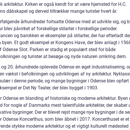
k arkitektur. Kirken er også kendt for at være hjemsted for H.C.
ns dåbskapel og derved tiltrækker mange turister hvert år.
terfølgende århundreder fortsatte Odense med at udvikle sig, og 
ur blev påvirket af forskellige stilarter i forskellige perioder.
ncen og barokken er eksempler på stilarter, der har efterladt de
 byen. Et godt eksempel er Kongens Have, der blev anlagt i 15
f Odense Slot. Parken er stadig et populært sted for både
folkningen og turister at besøge og nyde naturen omkring dem.
. og 20. århundrede oplevede Odense en øget industrialisering, o
l en vækst i befolkningen og udviklingen af ny arkitektur. Nyklas
pulær i denne periode, og mange bygninger i Odense blev opført
 eksempel er Det Ny Teater, der blev bygget i 1903.
ar Odense en blanding af historiske og moderne arkitektur. Byen 
d for nogle af Danmarks mest talentfulde arkitekter, der skaber 
ative bygninger. Der er blevet rejst mange nye bygninger i de sen
r Odense Koncerthus, som blev åbnet i 2017. Koncerthuset er et
ende stykke moderne arkitektur og et vigtigt kulturelt mødested 