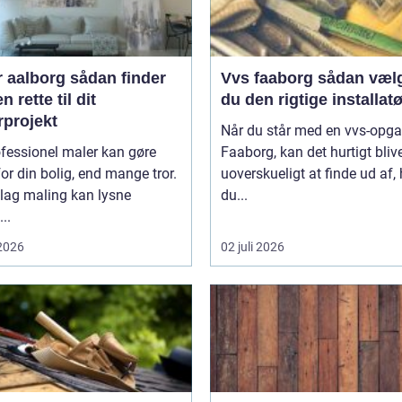
borg sådan finder
Vvs faaborg sådan vælger
n rette til dit
du den rigtige installatø
rprojekt
Når du står med en vvs-opga
fessionel maler kan gøre
Faaborg, kan det hurtigt bliv
or din bolig, end mange tror.
uoverskueligt at finde ud af
 lag maling kan lysne
du...
..
 2026
02 juli 2026