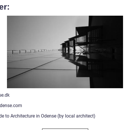
er:
se.dk
odense.com
e to Architecture in Odense (by local architect)