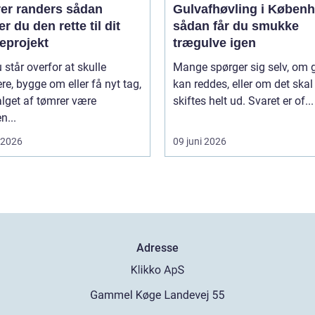
 randers sådan
Gulvafhøvling i Køben
r du den rette til dit
sådan får du smukke
eprojekt
trægulve igen
 står overfor at skulle
Mange spørger sig selv, om 
re, bygge om eller få nyt tag,
kan reddes, eller om det skal
lget af tømrer være
skiftes helt ud. Svaret er of...
n...
i 2026
09 juni 2026
Adresse