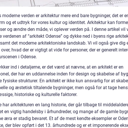
s moderne verden er arkitektur mere end bare bygninger, det er e
m og et udtryk for vores kultur og identitet. Arkitektur kan form
er og ændre den måde, vi oplever verden på. I denne artikel vil 
e verdenen af “arkitekt Odense” og dykke ned i byens rige arkite
 samt det moderne arkitektoniske landskab. Vi vil også give dig 
 over, hvad der er vigtigt at vide for personer, der er generelt inter
turscenen i Odense.
ykker ind i detaljerne, er det værd at nævne, at en arkitekt er en
ionel, der har en uddannelse inden for design og skabelse af by
 fysiske strukturer. En arkitekt er ikke kun ansvarlig for at skabe
elle og æstetisk tiltalende bygninger, men også for at tage hensy
sige, historiske og kulturelle faktorer.
 har arkitekturen en lang historie, der går tilbage til middelalde
et en vigtig handelsby i århundreder, og mange af de gamle byg
ne æra er stadig bevaret. Et af de mest kendte eksempler er Ode
e, der blev opført i det 13. århundrede og er et imponerende ek