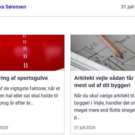
ka Sørensen
31 jul
ring af sportsgulve
Arkitekt vejle sådan får du
mest ud af dit byggeri
af de vigtigste faktorer, når et
en hal eller sal skal holde til
Når du skal vælge arkitekt til
rug år efter år...
byggeri i Vejle, handler det 
meget mere end flotte strege
p...
 2026
31 juli 2026