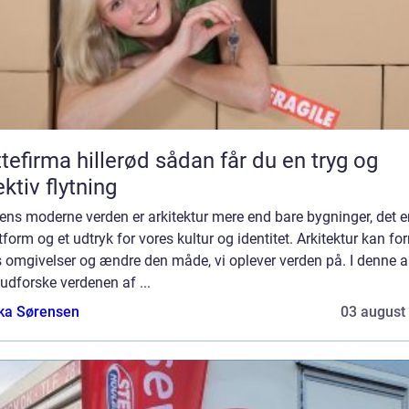
irma hillerød sådan får du en tryg og
ektiv flytning
ens moderne verden er arkitektur mere end bare bygninger, det e
form og et udtryk for vores kultur og identitet. Arkitektur kan fo
 omgivelser og ændre den måde, vi oplever verden på. I denne ar
i udforske verdenen af ...
ka Sørensen
03 august