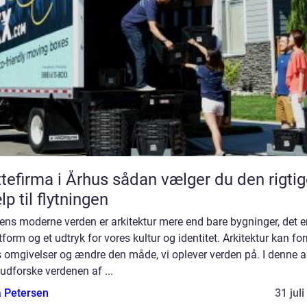
rma i Århus sådan vælger du den rigtige
lp til flytningen
ens moderne verden er arkitektur mere end bare bygninger, det e
form og et udtryk for vores kultur og identitet. Arkitektur kan fo
 omgivelser og ændre den måde, vi oplever verden på. I denne ar
i udforske verdenen af ...
a Petersen
31 jul