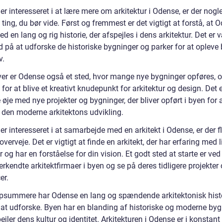
er interesseret i at lære mere om arkitektur i Odense, er der nogl
 ting, du bør vide. Først og fremmest er det vigtigt at forstå, at 
d en lang og rig historie, der afspejles i dens arkitektur. Det er 
d på at udforske de historiske bygninger og parker for at opleve
v.
er er Odense også et sted, hvor mange nye bygninger opføres, 
 for at blive et kreativt knudepunkt for arkitektur og design. Det e
 øje med nye projekter og bygninger, der bliver opført i byen for a
i den moderne arkitektons udvikling.
er interesseret i at samarbejde med en arkitekt i Odense, er der fl
overveje. Det er vigtigt at finde en arkitekt, der har erfaring med
r og har en forståelse for din vision. Et godt sted at starte er ved
erkendte arkitektfirmaer i byen og se på deres tidligere projekter
er.
opsummere har Odense en lang og spændende arkitektonisk histo
 at udforske. Byen har en blanding af historiske og moderne byg
ejler dens kultur og identitet. Arkitekturen i Odense er i konstant