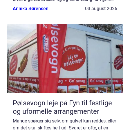
gulvet et helt nyt liv. Det kræv...
Annika Sørensen
03 august 2026
Pølsevogn leje på Fyn til festlige
og uformelle arrangementer
Mange spørger sig selv, om gulvet kan reddes, eller
om det skal skiftes helt ud. Svaret er ofte, at en