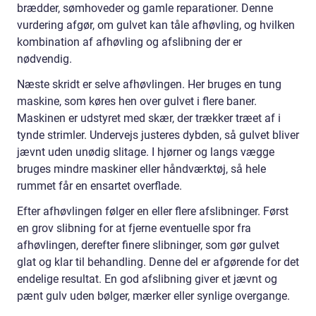
brædder, sømhoveder og gamle reparationer. Denne
vurdering afgør, om gulvet kan tåle afhøvling, og hvilken
kombination af afhøvling og afslibning der er
nødvendig.
Næste skridt er selve afhøvlingen. Her bruges en tung
maskine, som køres hen over gulvet i flere baner.
Maskinen er udstyret med skær, der trækker træet af i
tynde strimler. Undervejs justeres dybden, så gulvet bliver
jævnt uden unødig slitage. I hjørner og langs vægge
bruges mindre maskiner eller håndværktøj, så hele
rummet får en ensartet overflade.
Efter afhøvlingen følger en eller flere afslibninger. Først
en grov slibning for at fjerne eventuelle spor fra
afhøvlingen, derefter finere slibninger, som gør gulvet
glat og klar til behandling. Denne del er afgørende for det
endelige resultat. En god afslibning giver et jævnt og
pænt gulv uden bølger, mærker eller synlige overgange.