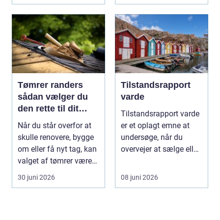
Tømrer randers
Tilstandsrapport
sådan vælger du
varde
den rette til dit
Tilstandsrapport varde
byggeprojekt
Når du står overfor at
er et oplagt emne at
skulle renovere, bygge
undersøge, når du
om eller få nyt tag, kan
overvejer at sælge eller
valget af tømrer være
købe hus i om...
afgøren...
30 juni 2026
08 juni 2026