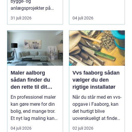
bygge- og
efter professionel hj...
anlægsprojekter på
Sjælland. Uden sikker
31 juli 2026
04 juli 2026
og ef...
Maler aalborg
Vvs faaborg sådan
sådan finder du
vælger du den
den rette til dit
rigtige installatør
malerprojekt
En professionel maler
Når du står med en vvs-
kan gøre mere for din
opgave i Faaborg, kan
bolig, end mange tror.
det hurtigt blive
Et nyt lag maling kan
uoverskueligt at finde
lysne mørke...
ud af, hvem du...
04 juli 2026
02 juli 2026