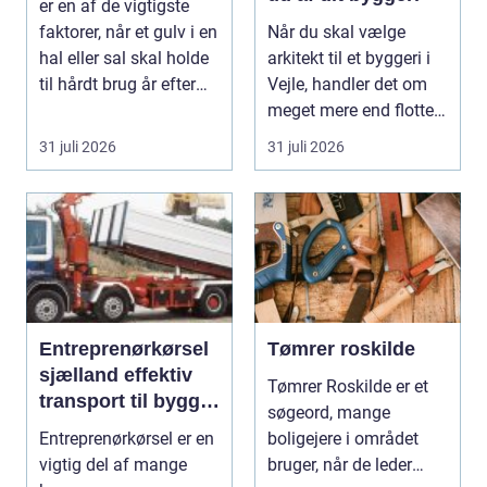
er en af de vigtigste
faktorer, når et gulv i en
Når du skal vælge
hal eller sal skal holde
arkitekt til et byggeri i
til hårdt brug år efter
Vejle, handler det om
år...
meget mere end flotte
streger på p...
31 juli 2026
31 juli 2026
Entreprenørkørsel
Tømrer roskilde
sjælland effektiv
Tømrer Roskilde er et
transport til bygge-
søgeord, mange
og anlægsopgaver
Entreprenørkørsel er en
boligejere i området
vigtig del af mange
bruger, når de leder