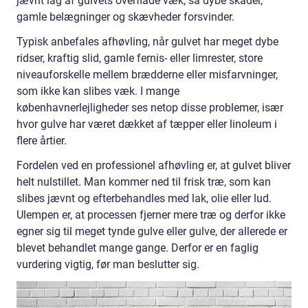
jævnt lag af gulvets overflade væk, så dybe skader,
gamle belægninger og skævheder forsvinder.
Typisk anbefales afhøvling, når gulvet har meget dybe
ridser, kraftig slid, gamle fernis- eller limrester, store
niveauforskelle mellem brædderne eller misfarvninger,
som ikke kan slibes væk. I mange
københavnerlejligheder ses netop disse problemer, især
hvor gulve har været dækket af tæpper eller linoleum i
flere årtier.
Fordelen ved en professionel afhøvling er, at gulvet bliver
helt nulstillet. Man kommer ned til frisk træ, som kan
slibes jævnt og efterbehandles med lak, olie eller lud.
Ulempen er, at processen fjerner mere træ og derfor ikke
egner sig til meget tynde gulve eller gulve, der allerede er
blevet behandlet mange gange. Derfor er en faglig
vurdering vigtig, før man beslutter sig.