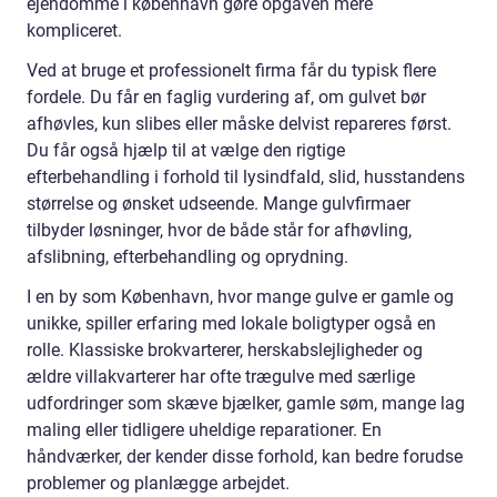
ejendomme i københavn gøre opgaven mere
kompliceret.
Ved at bruge et professionelt firma får du typisk flere
fordele. Du får en faglig vurdering af, om gulvet bør
afhøvles, kun slibes eller måske delvist repareres først.
Du får også hjælp til at vælge den rigtige
efterbehandling i forhold til lysindfald, slid, husstandens
størrelse og ønsket udseende. Mange gulvfirmaer
tilbyder løsninger, hvor de både står for afhøvling,
afslibning, efterbehandling og oprydning.
I en by som København, hvor mange gulve er gamle og
unikke, spiller erfaring med lokale boligtyper også en
rolle. Klassiske brokvarterer, herskabslejligheder og
ældre villakvarterer har ofte trægulve med særlige
udfordringer som skæve bjælker, gamle søm, mange lag
maling eller tidligere uheldige reparationer. En
håndværker, der kender disse forhold, kan bedre forudse
problemer og planlægge arbejdet.