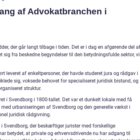
ang af Advokatbranchen i
r, der går langt tilbage i tiden. Det er i dag en afgørende del a
 sig fra beskedne begyndelser til den betydningsfulde sektor, vi
mært leveret af enkeltpersoner, der havde studeret jura og rådgav i
lede sig, voksede behovet for specialiseret juridisk bistand, og
ganiseret struktur.
et i Svendborg i 1800-tallet. Det var et dunkelt lokale med få
akt med urbaniseringen af Svendborg og den generelle vækst i
nel juridisk rådgivning.
 i Svendborg, der beskæftiger jurister med forskellige
ar betydet, at private og erhvervsdrivende nu har adgang til