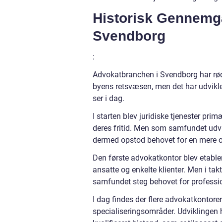
Historisk Gennemg
Svendborg
:
Advokatbranchen i Svendborg har rødde
byens retsvæsen, men det har udviklet
ser i dag.
I starten blev juridiske tjenester pri
deres fritid. Men som samfundet udvik
dermed opstod behovet for en mere or
Den første advokatkontor blev etabler
ansatte og enkelte klienter. Men i t
samfundet steg behovet for professio
I dag findes der flere advokatkontorer
specialiseringsområder. Udviklingen h