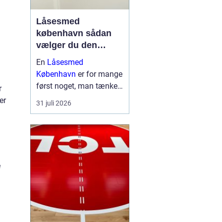
Låsesmed
københavn sådan
vælger du den
rigtige hjælp
En
Låsesmed
København
er for mange
først noget, man tænker
r
på, når uheldet er ude.
er
31 juli 2026
Nøglen ligger inde i bilen,
låsen er gået i stykker,
eller fjernbetjeningen
virker ikke. I en presset
situation kan det være
e
s...