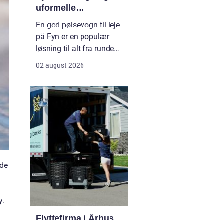
uformelle
arrangementer
En god pølsevogn til leje
på Fyn er en populær
løsning til alt fra runde
fødselsdage og
02 august 2026
konfirmationer til
firmaevents og byfester.
Mange vælger en mobil
pølsevogn, fordi den
skaber en hyggelig
stemning, ...
 de
y.
Flyttefirma i Århus