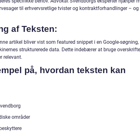
et deres specifikke behov. Advokat Svendborgs eksperter hjælper 
rvesager til erhvervsretlige tvister og kontraktforhandlinger – og 
ing af Teksten:
nne artikel bliver vist som featured snippet i en Google-søgning, 
inernes strukturerede data. Dette indebærer at bruge overskrifter
r relevant.
empel på, hvordan teksten kan
 Svendborg
idiske områder
beskyttere