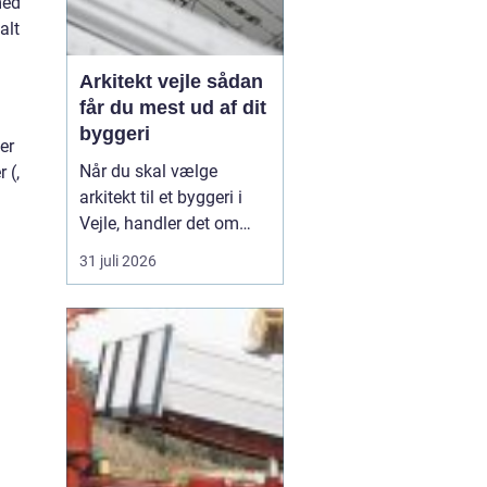
med
alt
Arkitekt vejle sådan
får du mest ud af dit
byggeri
er
Når du skal vælge
 (,
arkitekt til et byggeri i
Vejle, handler det om
meget mere end flotte
31 juli 2026
streger på papir. En
dygtig arkitekt hjælper
dig med at skabe
rammerne for
hverdagen, udnytte
grunden optimalt og
undgå dyre fejltagelser
undervejs. I en by som
V...