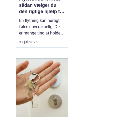
sådan vælger du
den rigtige hjælp til
flytningen
En flytning kan hurtigt
føles uoverskuelig. Der
er mange ting at holde
styr på, og du skal både
31 juli 2026
have logistik, tidsplan og
økonomi til at gå op. Her
kan et
professionelt
flyttefirma i Århus gøre
forskellen mellem kaos...