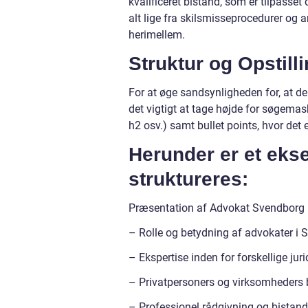
kvalificeret bistand, som er tilpass
alt lige fra skilsmisseprocedurer og a
herimellem.
Struktur og Opstill
For at øge sandsynligheden for, at de
det vigtigt at tage højde for søgemask
h2 osv.) samt bullet points, hvor det e
Herunder er et eks
struktureres:
Præsentation af Advokat Svendborg
– Rolle og betydning af advokater i
– Ekspertise inden for forskellige jur
– Privatpersoners og virksomheders 
– Professionel rådgivning og bistand