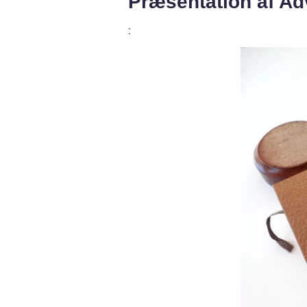
Præsentation af A
: