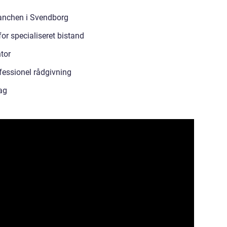
anchen i Svendborg
r specialiseret bistand
tor
fessionel rådgivning
dag