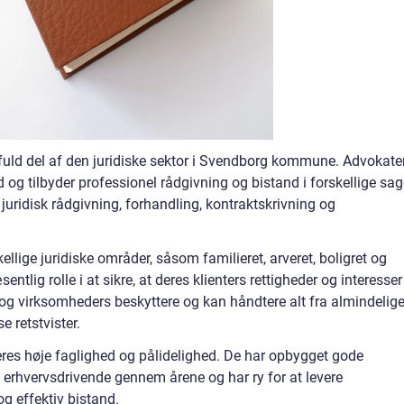
uld del af den juridiske sektor i Svendborg kommune. Advokate
ld og tilbyder professionel rådgivning og bistand i forskellige sag
r juridisk rådgivning, forhandling, kontraktskrivning og
ellige juridiske områder, såsom familieret, arveret, boligret og
entlig rolle i at sikre, at deres klienters rettigheder og interesser
s og virksomheders beskyttere og kan håndtere alt fra almindelig
 retstvister.
res høje faglighed og pålidelighed. De har opbygget gode
og erhvervsdrivende gennem årene og har ry for at levere
og effektiv bistand.