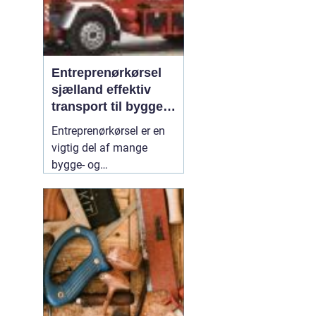
Entreprenørkørsel
sjælland effektiv
transport til bygge-
og anlægsopgaver
Entreprenørkørsel er en
vigtig del af mange
bygge- og
anlægsprojekter på
Sjælland. Uden sikker og
effektiv transport af
materialer, maskiner og
jord kan tidsplaner
skride, og omkostninger
vokse. Når der vælges en
erfaren
31 juli 2026