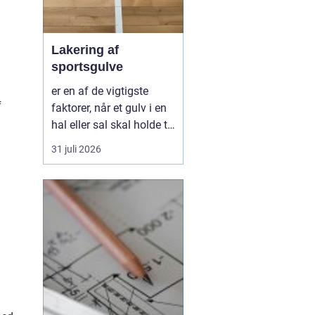
Lakering af
sportsgulve
er en af de vigtigste
f
faktorer, når et gulv i en
hal eller sal skal holde til
hårdt brug år efter år.
31 juli 2026
Uden en stærk og korrekt
udført lak bliver selv det
bedste trægulv hurtigt
slidt, glat, ujævnt og
svært at rengøre. Med
den rette behandling kan
gul...