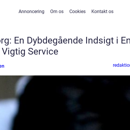
Annoncering
Om os
Cookies
Kontakt os
g: En Dybdegående Indsigt i E
Vigtig Service
redaktio
en