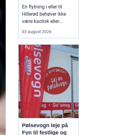
En flytning i eller til
Hillerød behøver ikke
være kaotisk eller
uoverskuelig. Med den
03 august 2026
rette planlægning og et
professionelt Flyttefirma
Hillerød kan
du spare
både tid, kræfter og
bekymringer. Mange
opdager først...
Pølsevogn leje på
Fyn til festlige og