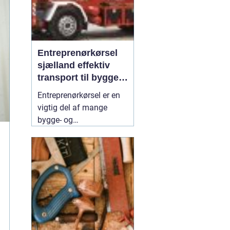
Entreprenørkørsel
sjælland effektiv
transport til bygge-
og anlægsopgaver
Entreprenørkørsel er en
vigtig del af mange
bygge- og
anlægsprojekter på
Sjælland. Uden sikker og
effektiv transport af
materialer, maskiner og
jord kan tidsplaner
skride, og omkostninger
vokse. Når der vælges en
erfaren
31 juli 2026