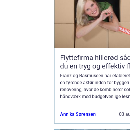
Flyttefirma hillerød sådan får
du en tryg og effektiv f
Franz og Rasmussen har etableret
en førende aktør inden for byggeri
renovering, hvor de kombinerer sol
håndværk med budgetvenlige løsn
Med et fokus på kvalitet og detalje
virksomhede...
Annika Sørensen
03 a