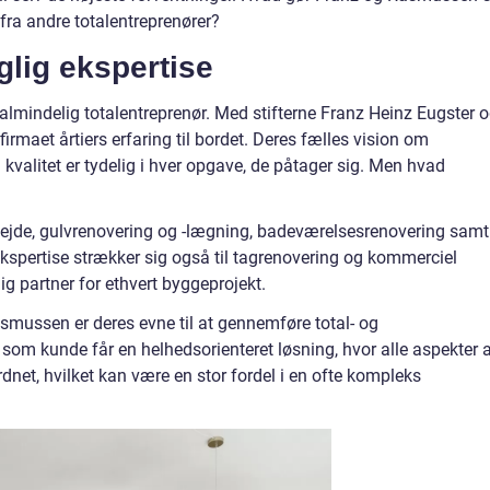
 fra andre totalentreprenører?
glig ekspertise
mindelig totalentreprenør. Med stifterne Franz Heinz Eugster 
rmaet årtiers erfaring til bordet. Deres fælles vision om
valitet er tydelig i hver opgave, de påtager sig. Men hvad
bejde, gulvrenovering og -lægning, badeværelsesrenovering samt
kspertise strækker sig også til tagrenovering og kommerciel
dig partner for ethvert byggeprojekt.
smussen er deres evne til at gennemføre total- og
u som kunde får en helhedsorienteret løsning, hvor alle aspekter 
net, hvilket kan være en stor fordel i en ofte kompleks