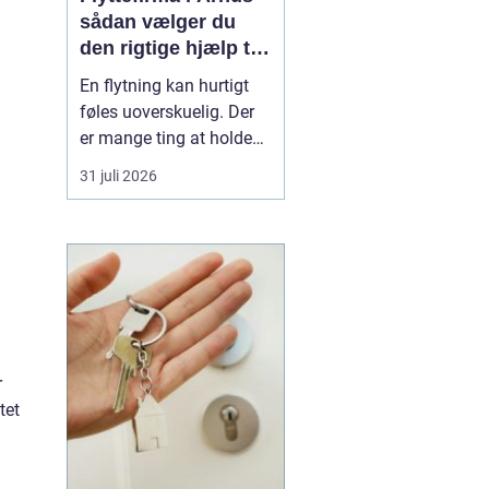
sådan vælger du
den rigtige hjælp til
flytningen
En flytning kan hurtigt
føles uoverskuelig. Der
er mange ting at holde
styr på, og du skal både
31 juli 2026
have logistik, tidsplan og
økonomi til at gå op. Her
kan et
professionelt
flyttefirma i Århus gøre
forskellen mellem kaos...
r
tet