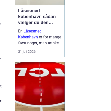
Låsesmed
københavn sådan
vælger du den
e
rigtige hjælp
En
Låsesmed
København
er for mange
først noget, man tænker
på, når uheldet er ude.
31 juli 2026
Nøglen ligger inde i bilen,
n
låsen er gået i stykker,
eller fjernbetjeningen
virker ikke. I en presset
situation kan det være
s...
til
r