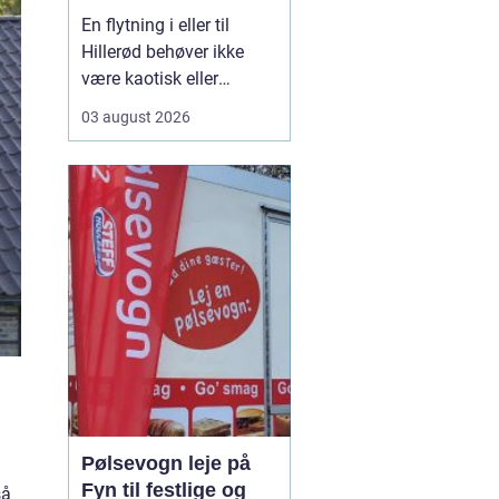
En flytning i eller til
Hillerød behøver ikke
være kaotisk eller
uoverskuelig. Med den
03 august 2026
rette planlægning og et
professionelt Flyttefirma
Hillerød kan
du spare
både tid, kræfter og
bekymringer. Mange
opdager først...
Pølsevogn leje på
Fyn til festlige og
så