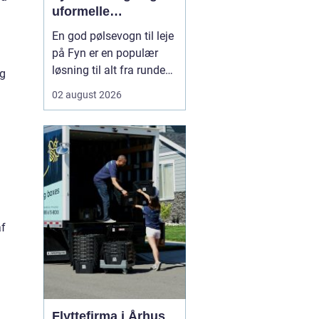
uformelle
arrangementer
En god pølsevogn til leje
på Fyn er en populær
løsning til alt fra runde
og
fødselsdage og
02 august 2026
konfirmationer til
firmaevents og byfester.
Mange vælger en mobil
pølsevogn, fordi den
skaber en hyggelig
stemning, ...
af
Flyttefirma i Århus