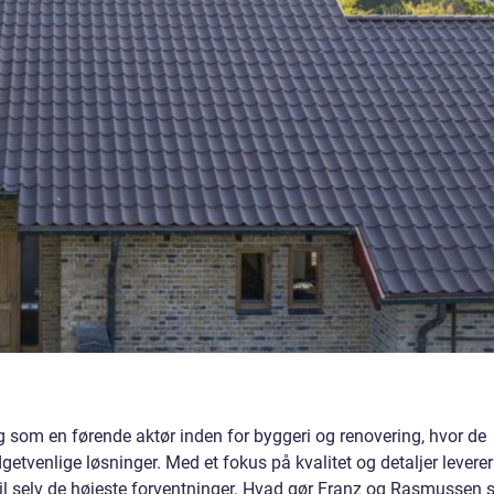
g som en førende aktør inden for byggeri og renovering, hvor de
tvenlige løsninger. Med et fokus på kvalitet og detaljer leverer
til selv de højeste forventninger. Hvad gør Franz og Rasmussen 