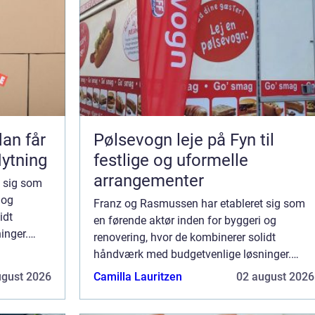
Pølsevogn leje på Fyn til
lytning
festlige og uformelle
arrangementer
 sig som
 og
Franz og Rasmussen har etableret sig som
idt
en førende aktør inden for byggeri og
inger.
renovering, hvor de kombinerer solidt
r leverer
håndværk med budgetvenlige løsninger.
Med et fokus på kvalitet og detaljer leverer
ugust 2026
Camilla Lauritzen
02 august 2026
virksomhede...