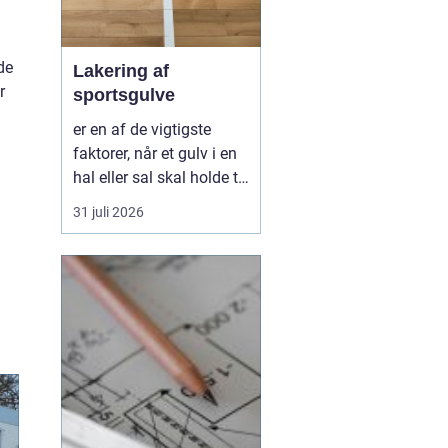
de
Lakering af
r
sportsgulve
er en af de vigtigste
faktorer, når et gulv i en
hal eller sal skal holde til
hårdt brug år efter år.
31 juli 2026
Uden en stærk og korrekt
udført lak bliver selv det
bedste trægulv hurtigt
slidt, glat, ujævnt og
svært at rengøre. Med
den rette behandling kan
gul...