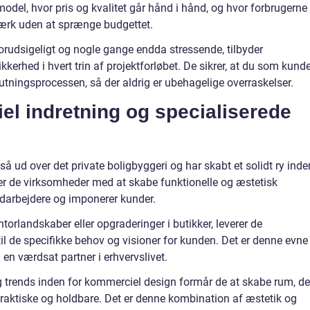
el, hvor pris og kvalitet går hånd i hånd, og hvor forbrugerne
værk uden at sprænge budgettet.
orudsigeligt og nogle gange endda stressende, tilbyder
rhed i hvert trin af projektforløbet. De sikrer, at du som kund
lutningsprocessen, så der aldrig er ubehagelige overraskelser.
l indretning og specialiserede
 ud over det private boligbyggeri og har skabt et solidt ry inde
er de virksomheder med at skabe funktionelle og æstetisk
edarbejdere og imponerer kunder.
torlandskaber eller opgraderinger i butikker, leverer de
l de specifikke behov og visioner for kunden. Det er denne evne 
il en værdsat partner i erhvervslivet.
g trends inden for kommerciel design formår de at skabe rum, de
praktiske og holdbare. Det er denne kombination af æstetik og