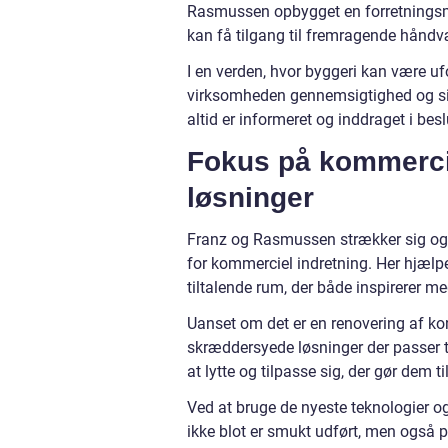
Rasmussen opbygget en forretningsmod
kan få tilgang til fremragende hånd
I en verden, hvor byggeri kan være uf
virksomheden gennemsigtighed og sikke
altid er informeret og inddraget i bes
Fokus på kommercie
løsninger
Franz og Rasmussen strækker sig også
for kommerciel indretning. Her hjælp
tiltalende rum, der både inspirerer m
Uanset om det er en renovering af kon
skræddersyede løsninger der passer ti
at lytte og tilpasse sig, der gør dem t
Ved at bruge de nyeste teknologier o
ikke blot er smukt udført, men også 