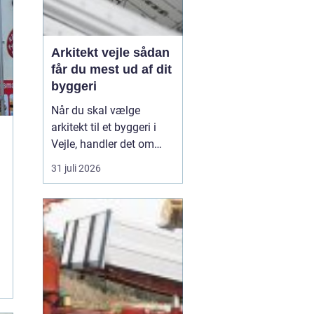
Arkitekt vejle sådan
får du mest ud af dit
byggeri
Når du skal vælge
arkitekt til et byggeri i
Vejle, handler det om
meget mere end flotte
31 juli 2026
streger på papir. En
dygtig arkitekt hjælper
dig med at skabe
rammerne for
hverdagen, udnytte
grunden optimalt og
undgå dyre fejltagelser
undervejs. I en by som
V...