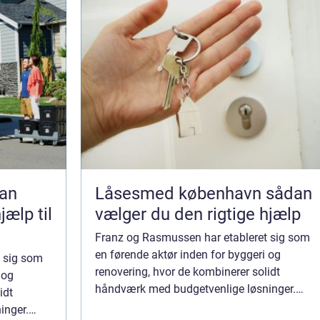
Låsesmed københavn sådan
jælp til
vælger du den rigtige hjælp
Franz og Rasmussen har etableret sig som
en førende aktør inden for byggeri og
 sig som
renovering, hvor de kombinerer solidt
 og
håndværk med budgetvenlige løsninger.
idt
Med et fokus på kvalitet og detaljer leverer
inger.