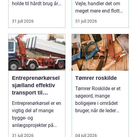
holde til hårdt brug år
Vejle, handler det om
efter år...
meget mere end flotte
streger på p...
31 juli 2026
31 juli 2026
Entreprenørkørsel
Tømrer roskilde
sjælland effektiv
Tømrer Roskilde er et
transport til
søgeord, mange
bygge- og
Entreprenørkørsel er en
boligejere i området
anlægsopgaver
vigtig del af mange
bruger, når de leder
bygge- og
efter professionel hj...
anlægsprojekter på
Sjælland. Uden sikker
31 juli 2026
04 juli 2026