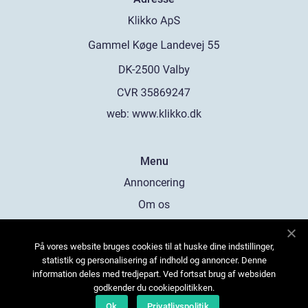
web:
www.klikko.dk
Menu
Annoncering
Om os
Cookies
På vores website bruges cookies til at huske dine indstillinger,
Kontakt os
statistik og personalisering af indhold og annoncer. Denne
Sitemap
information deles med tredjepart. Ved fortsat brug af websiden
godkender du cookiepolitikken.
Ok
Privatlivspolitik