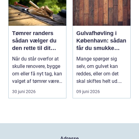
Tømrer randers
Gulvafhøvling i
sådan vælger du
København: sådan
den rette til dit
får du smukke
byggeprojekt
trægulve igen
Når du står overfor at
Mange spørger sig
skulle renovere, bygge
selv, om gulvet kan
om eller få nyt tag, kan
reddes, eller om det
valget af tømrer være
skal skiftes helt ud.
afgøren...
Svaret er of...
30 juni 2026
09 juni 2026
Adresse