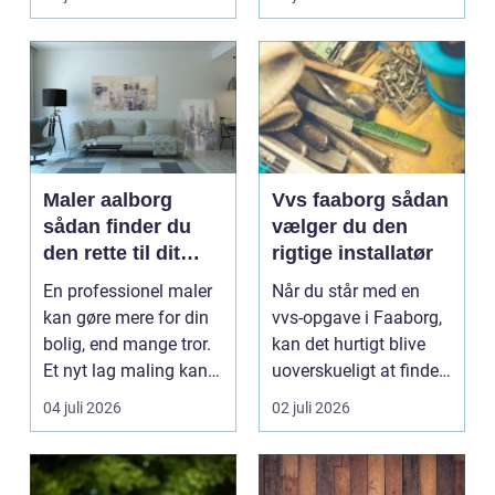
og ef...
Maler aalborg
Vvs faaborg sådan
sådan finder du
vælger du den
den rette til dit
rigtige installatør
malerprojekt
En professionel maler
Når du står med en
kan gøre mere for din
vvs-opgave i Faaborg,
bolig, end mange tror.
kan det hurtigt blive
Et nyt lag maling kan
uoverskueligt at finde
lysne mørke...
ud af, hvem du...
04 juli 2026
02 juli 2026