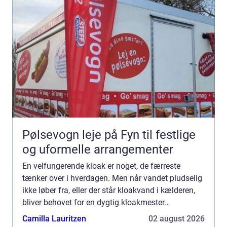
Pølsevogn leje på Fyn til festlige
og uformelle arrangementer
En velfungerende kloak er noget, de færreste
tænker over i hverdagen. Men når vandet pludselig
ikke løber fra, eller der står kloakvand i kælderen,
bliver behovet for en dygtig kloakmester
Aabenbraa meget konkret. En autoriseret
Camilla Lauritzen
02 august 2026
kloakmester kan både ...