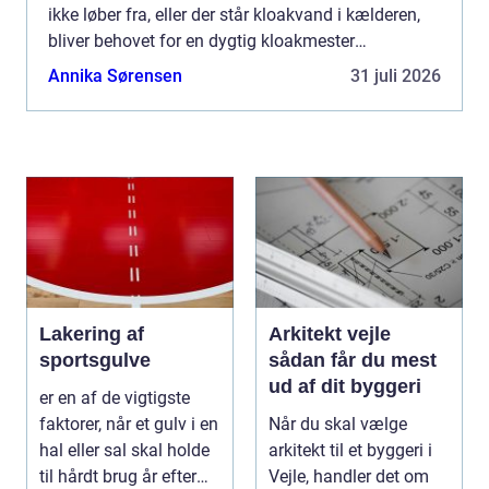
ikke løber fra, eller der står kloakvand i kælderen,
bliver behovet for en dygtig kloakmester
Aabenbraa meget konkret. En autoriseret
Annika Sørensen
31 juli 2026
kloakmester kan både ...
Lakering af
Arkitekt vejle
sportsgulve
sådan får du mest
ud af dit byggeri
er en af de vigtigste
faktorer, når et gulv i en
Når du skal vælge
hal eller sal skal holde
arkitekt til et byggeri i
til hårdt brug år efter
Vejle, handler det om