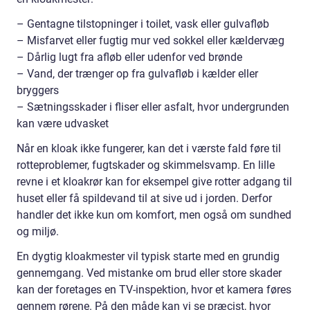
– Gentagne tilstopninger i toilet, vask eller gulvafløb
– Misfarvet eller fugtig mur ved sokkel eller kældervæg
– Dårlig lugt fra afløb eller udenfor ved brønde
– Vand, der trænger op fra gulvafløb i kælder eller
bryggers
– Sætningsskader i fliser eller asfalt, hvor undergrunden
kan være udvasket
Når en kloak ikke fungerer, kan det i værste fald føre til
rotteproblemer, fugtskader og skimmelsvamp. En lille
revne i et kloakrør kan for eksempel give rotter adgang til
huset eller få spildevand til at sive ud i jorden. Derfor
handler det ikke kun om komfort, men også om sundhed
og miljø.
En dygtig kloakmester vil typisk starte med en grundig
gennemgang. Ved mistanke om brud eller store skader
kan der foretages en TV-inspektion, hvor et kamera føres
gennem rørene. På den måde kan vi se præcist, hvor