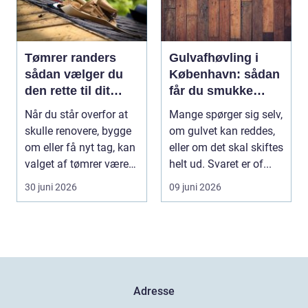
Tømrer randers
Gulvafhøvling i
sådan vælger du
København: sådan
den rette til dit
får du smukke
byggeprojekt
trægulve igen
Når du står overfor at
Mange spørger sig selv,
skulle renovere, bygge
om gulvet kan reddes,
om eller få nyt tag, kan
eller om det skal skiftes
valget af tømrer være
helt ud. Svaret er of...
afgøren...
30 juni 2026
09 juni 2026
Adresse