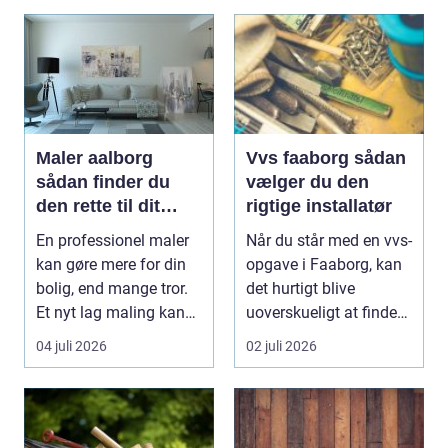
Maler aalborg
Vvs faaborg sådan
sådan finder du
vælger du den
den rette til dit
rigtige installatør
malerprojekt
En professionel maler
Når du står med en vvs-
kan gøre mere for din
opgave i Faaborg, kan
bolig, end mange tror.
det hurtigt blive
Et nyt lag maling kan
uoverskueligt at finde
lysne mørke...
ud af, hvem du...
04 juli 2026
02 juli 2026