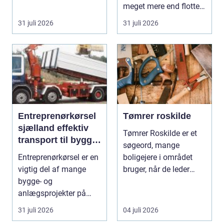
år...
meget mere end flotte
streger på p...
31 juli 2026
31 juli 2026
Entreprenørkørsel
Tømrer roskilde
sjælland effektiv
Tømrer Roskilde er et
transport til bygge-
søgeord, mange
og anlægsopgaver
Entreprenørkørsel er en
boligejere i området
vigtig del af mange
bruger, når de leder
bygge- og
efter professionel hj...
anlægsprojekter på
Sjælland. Uden sikker
31 juli 2026
04 juli 2026
og ef...