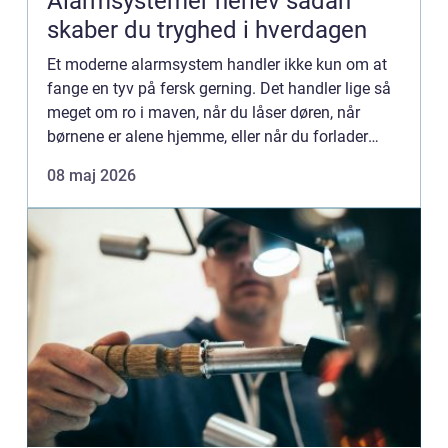
Alarmsystemer herlev sådan
skaber du tryghed i hverdagen
Et moderne alarmsystem handler ikke kun om at
fange en tyv på fersk gerning. Det handler lige så
meget om ro i maven, når du låser døren, når
børnene er alene hjemme, eller når du forlader
virksomheden sidst på dagen. I Herlev og omegn
08 maj 2026
vælger mange i...