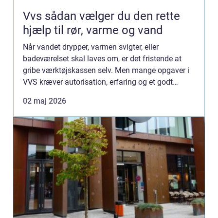
Vvs sådan vælger du den rette
hjælp til rør, varme og vand
Når vandet drypper, varmen svigter, eller
badeværelset skal laves om, er det fristende at
gribe værktøjskassen selv. Men mange opgaver i
VVS kræver autorisation, erfaring og et godt
overblik. En dygtig installatør kan ikke bare løse
02 maj 2026
problemet her og ...