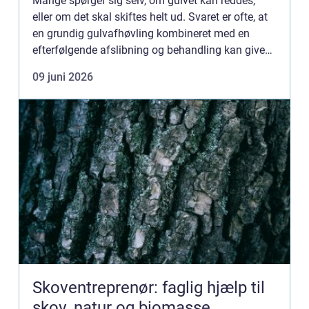
Mange spørger sig selv, om gulvet kan reddes,
eller om det skal skiftes helt ud. Svaret er ofte, at
en grundig gulvafhøvling kombineret med en
efterfølgende afslibning og behandling kan give
gulvet et helt nyt liv. Det kræv...
09 juni 2026
Skoventreprenør: faglig hjælp til
skov, natur og biomasse