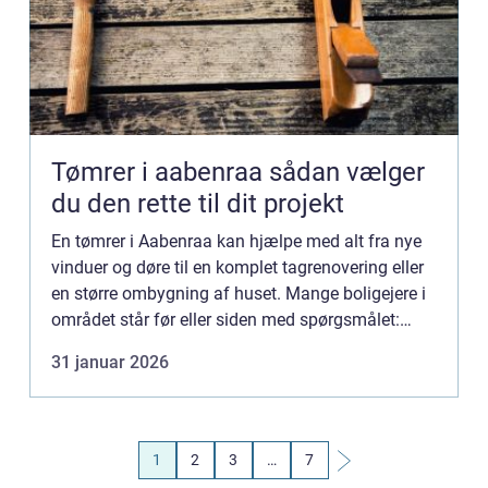
Tømrer i aabenraa sådan vælger
du den rette til dit projekt
En tømrer i Aabenraa kan hjælpe med alt fra nye
vinduer og døre til en komplet tagrenovering eller
en større ombygning af huset. Mange boligejere i
området står før eller siden med spørgsmålet:
Hvem skal vi vælge, og hvad skal vi være
31 januar 2026
opmærksomme på?...
1
2
3
…
7