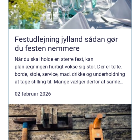
Festudlejning jylland sådan gør
du festen nemmere
Når du skal holde en større fest, kan
planlægningen hurtigt vokse sig stor. Der er telte,
borde, stole, service, mad, drikke og underholdning
at tage stilling til. Mange vælger derfor at samle
det meste ét sted gennem festudlejning Jylland,
02 februar 2026
så der bå...