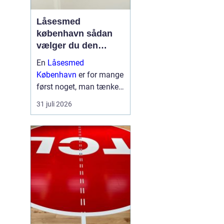
Låsesmed
københavn sådan
vælger du den
rigtige hjælp
En
Låsesmed
København
er for mange
først noget, man tænker
på, når uheldet er ude.
31 juli 2026
Nøglen ligger inde i bilen,
låsen er gået i stykker,
eller fjernbetjeningen
virker ikke. I en presset
situation kan det være
s...