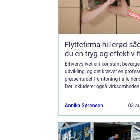
Flyttefirma hillerød sådan får
du en tryg og effektiv f
Erhvervslivet er i konstant bevæge
udvikling, og det kræver en profes
præsentabel fremtoning i alle hen
Det inkluderer også virksomheden
udseende, både indvendigt og udv
Maler erhve...
Annika Sørensen
03 a