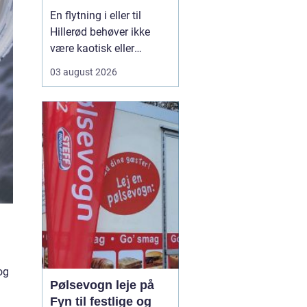
En flytning i eller til
Hillerød behøver ikke
være kaotisk eller
uoverskuelig. Med den
03 august 2026
rette planlægning og et
professionelt Flyttefirma
Hillerød kan
du spare
både tid, kræfter og
bekymringer. Mange
opdager først...
og
Pølsevogn leje på
Fyn til festlige og