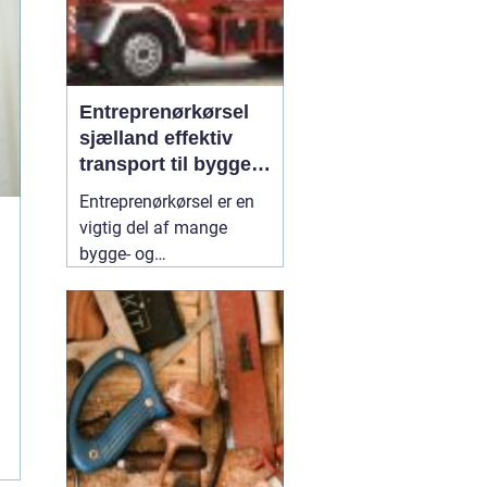
Entreprenørkørsel
sjælland effektiv
transport til bygge-
og anlægsopgaver
Entreprenørkørsel er en
vigtig del af mange
bygge- og
anlægsprojekter på
Sjælland. Uden sikker og
effektiv transport af
materialer, maskiner og
jord kan tidsplaner
skride, og omkostninger
vokse. Når der vælges en
erfaren
31 juli 2026