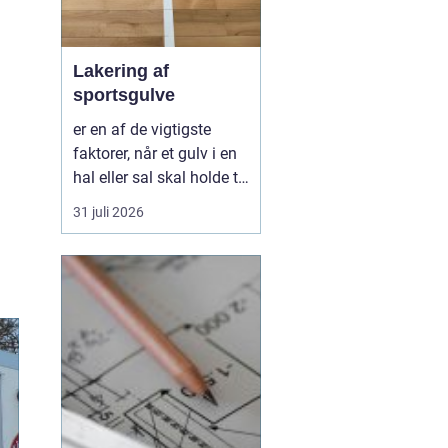
Lakering af
sportsgulve
er en af de vigtigste
faktorer, når et gulv i en
hal eller sal skal holde til
hårdt brug år efter år.
31 juli 2026
Uden en stærk og korrekt
udført lak bliver selv det
bedste trægulv hurtigt
slidt, glat, ujævnt og
svært at rengøre. Med
den rette behandling kan
gul...