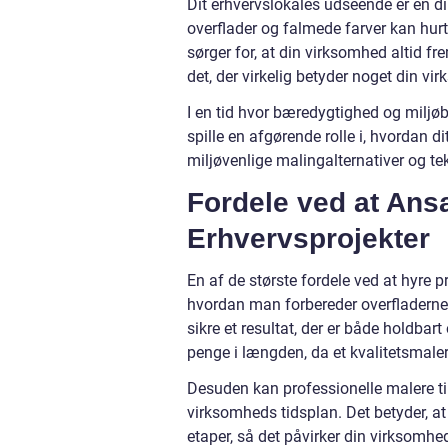
Dit erhvervslokales udseende er en di
overflader og falmede farver kan hurti
sørger for, at din virksomhed altid fr
det, der virkelig betyder noget din vi
I en tid hvor bæredygtighed og miljøb
spille en afgørende rolle i, hvordan d
miljøvenlige malingalternativer og tek
Fordele ved at Ansæ
Erhvervsprojekter
En af de største fordele ved at hyre 
hvordan man forbereder overfladerne 
sikre et resultat, der er både holdbart
penge i længden, da et kvalitetsmale
Desuden kan professionelle malere til
virksomheds tidsplan. Det betyder, at
etaper, så det påvirker din virksomhe