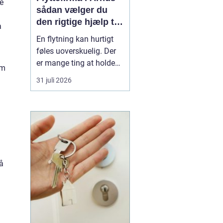
e
sådan vælger du
den rigtige hjælp til
a
flytningen
En flytning kan hurtigt
føles uoverskuelig. Der
er mange ting at holde
om
styr på, og du skal både
31 juli 2026
have logistik, tidsplan og
økonomi til at gå op. Her
kan et
professionelt
flyttefirma i Århus gøre
forskellen mellem kaos...
så