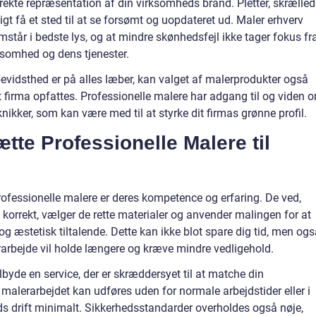
rekte repræsentation af din virksomheds brand. Pletter, skrælled
gt få et sted til at se forsømt og uopdateret ud. Maler erhverv
emstår i bedste lys, og at mindre skønhedsfejl ikke tager fokus fr
rksomhed og dens tjenester.
evidsthed er på alles læber, kan valget af malerprodukter også
it firma opfattes. Professionelle malere har adgang til og viden 
nikker, som kan være med til at styrke dit firmas grønne profil.
tte Professionelle Malere til
professionelle malere er deres kompetence og erfaring. De ved,
korrekt, vælger de rette materialer og anvender malingen for at
 og æstetisk tiltalende. Dette kan ikke blot spare dig tid, men og
rarbejde vil holde længere og kræve mindre vedligehold.
byde en service, der er skræddersyet til at matche din
 malerarbejdet kan udføres uden for normale arbejdstider eller i
ds drift minimalt. Sikkerhedsstandarder overholdes også nøje,