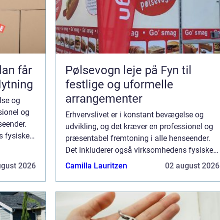
Pølsevogn leje på Fyn til
lytning
festlige og uformelle
arrangementer
lse og
sionel og
Erhvervslivet er i konstant bevægelse og
seender.
udvikling, og det kræver en professionel og
s fysiske
præsentabel fremtoning i alle henseender.
endigt.
Det inkluderer også virksomhedens fysiske
udseende, både indvendigt og udvendigt.
ugust 2026
Camilla Lauritzen
02 august 2026
Maler erhve...