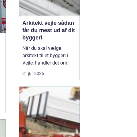
Arkitekt vejle sådan
får du mest ud af dit
byggeri
Når du skal vælge
arkitekt til et byggeri i
Vejle, handler det om
meget mere end flotte
31 juli 2026
streger på papir. En
dygtig arkitekt hjælper
dig med at skabe
rammerne for
hverdagen, udnytte
grunden optimalt og
undgå dyre fejltagelser
undervejs. I en by som
V...