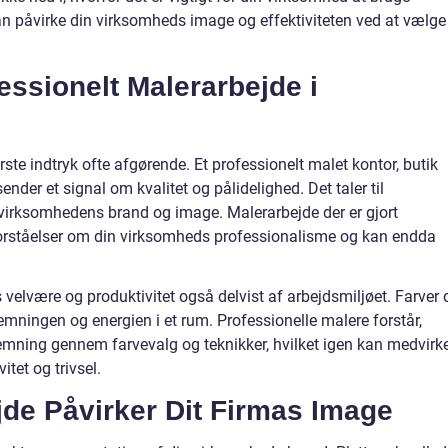
an påvirke din virksomheds image og effektiviteten ved at vælge
essionelt Malerarbejde i
ørste indtryk ofte afgørende. Et professionelt malet kontor, butik
ender et signal om kvalitet og pålidelighed. Det taler til
i virksomhedens brand og image. Malerarbejde der er gjort
sforståelser om din virksomheds professionalisme og kan endda
velvære og produktivitet også delvist af arbejdsmiljøet. Farver 
temningen og energien i et rum. Professionelle malere forstår,
ning gennem farvevalg og teknikker, hvilket igen kan medvirk
itet og trivsel.
de Påvirker Dit Firmas Image