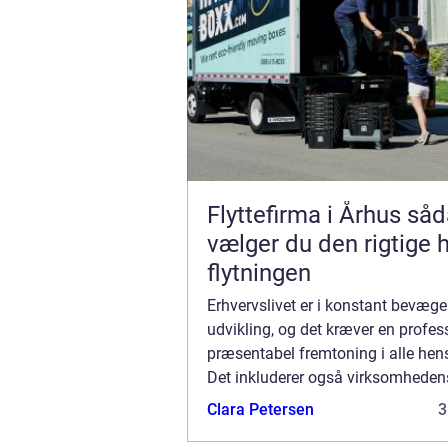
Flyttefirma i Århus sådan
vælger du den rigtige h
flytningen
Erhvervslivet er i konstant bevæge
udvikling, og det kræver en profes
præsentabel fremtoning i alle hen
Det inkluderer også virksomheden
udseende, både indvendigt og udv
Clara Petersen
3
Maler erhve...