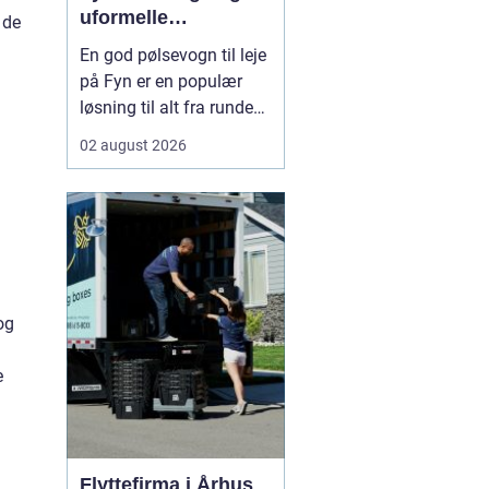
uformelle
 de
arrangementer
En god pølsevogn til leje
på Fyn er en populær
løsning til alt fra runde
fødselsdage og
02 august 2026
konfirmationer til
firmaevents og byfester.
Mange vælger en mobil
pølsevogn, fordi den
skaber en hyggelig
stemning, ...
og
e
Flyttefirma i Århus