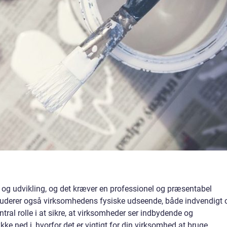
e og udvikling, og det kræver en professionel og præsentabel
kluderer også virksomhedens fysiske udseende, både indvendigt 
ntral rolle i at sikre, at virksomheder ser indbydende og
ykke ned i, hvorfor det er vigtigt for din virksomhed at bruge