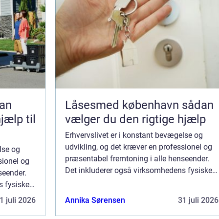
Låsesmed københavn sådan
jælp til
vælger du den rigtige hjælp
Erhvervslivet er i konstant bevægelse og
udvikling, og det kræver en professionel og
lse og
præsentabel fremtoning i alle henseender.
sionel og
Det inkluderer også virksomhedens fysiske
seender.
udseende, både indvendigt og udvendigt.
s fysiske
Maler erhve...
endigt.
1 juli 2026
Annika Sørensen
31 juli 2026