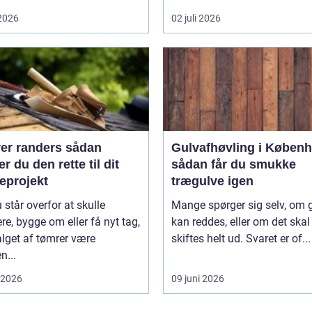
 2026
02 juli 2026
 randers sådan
Gulvafhøvling i Køben
r du den rette til dit
sådan får du smukke
eprojekt
trægulve igen
 står overfor at skulle
Mange spørger sig selv, om 
re, bygge om eller få nyt tag,
kan reddes, eller om det skal
lget af tømrer være
skiftes helt ud. Svaret er of...
n...
i 2026
09 juni 2026