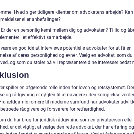
?
me: Hvad siger tidligere klienter om advokatens arbejde? Kan
meldelser eller anbefalinger?
 Er der en personlig kemi mellem dig og advokaten? Tillid og åb
elementer i et effektivt samarbejde.
være en god idé at interviewe potentielle advokater for at få en
else af deres personlighed og evner. Vælg en advokat, som du 
 ved, og som du stoler på vil repræsentere dine interesser bedst 
klusion
r spiller en afgørende rolle inden for loven og retssystemet. De
se og rådgivning er nøglen til at navigere i den komplekse verde
 Fra ældgamle romere til moderne samfund har advokater udviklet
 betroede rådgivere og forsvarere for retfærdighed.
om du har brug for juridisk rådgivning som en privatperson elle
ed, er det vigtigt at vælge den rette advokat, der har erfaring og