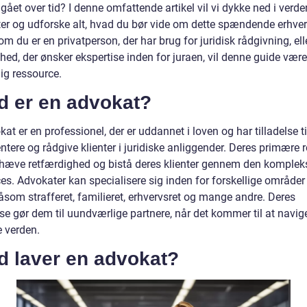
et over tid? I denne omfattende artikel vil vi dykke ned i verde
er og udforske alt, hvad du bør vide om dette spændende erhver
m du er en privatperson, der har brug for juridisk rådgivning, ell
ed, der ønsker ekspertise inden for juraen, vil denne guide være
ig ressource.
d er en advokat?
at er en professionel, der er uddannet i loven og har tilladelse ti
tere og rådgive klienter i juridiske anliggender. Deres primære ro
hæve retfærdighed og bistå deres klienter gennem den komplek
es. Advokater kan specialisere sig inden for forskellige områder
åsom strafferet, familieret, erhvervsret og mange andre. Deres
se gør dem til uundværlige partnere, når det kommer til at navige
e verden.
d laver en advokat?