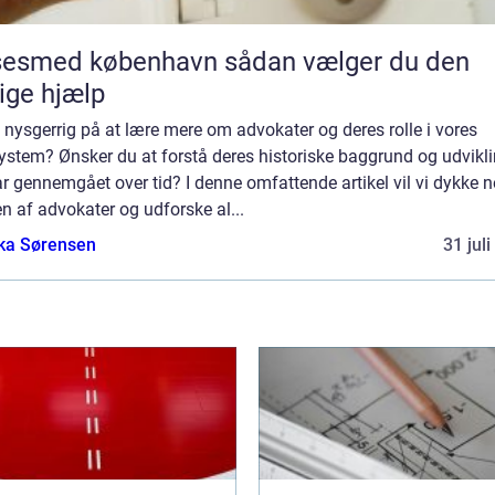
med københavn sådan vælger du den
tige hjælp
 nysgerrig på at lære mere om advokater og deres rolle i vores
ystem? Ønsker du at forstå deres historiske baggrund og udvikl
r gennemgået over tid? I denne omfattende artikel vil vi dykke n
n af advokater og udforske al...
ka Sørensen
31 jul