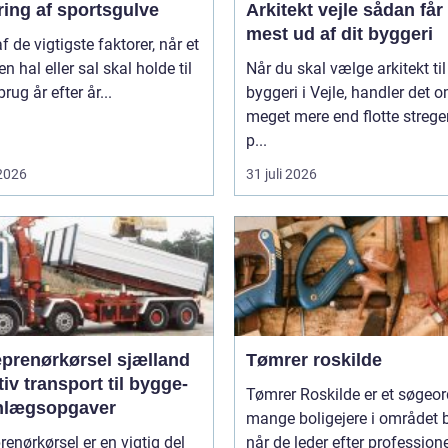
ring af sportsgulve
Arkitekt vejle sådan får du
mest ud af dit byggeri
af de vigtigste faktorer, når et
en hal eller sal skal holde til
Når du skal vælge arkitekt til
rug år efter år...
byggeri i Vejle, handler det 
meget mere end flotte strege
p...
 2026
31 juli 2026
eprenørkørsel sjælland
Tømrer roskilde
tiv transport til bygge-
Tømrer Roskilde er et søgeor
nlægsopgaver
mange boligejere i området b
renørkørsel er en vigtig del
når de leder efter professionel