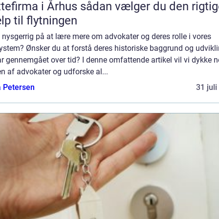
rma i Århus sådan vælger du den rigtige
lp til flytningen
 nysgerrig på at lære mere om advokater og deres rolle i vores
ystem? Ønsker du at forstå deres historiske baggrund og udvikl
r gennemgået over tid? I denne omfattende artikel vil vi dykke n
n af advokater og udforske al...
a Petersen
31 jul