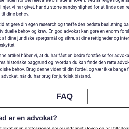
se inden for det relevante område af loven. Ved at følge nogle a
linjer, vi har givet, har du større sandsynlighed for at finde den re
til dine behov.
tid at gøre din egen research og træffe den bedste beslutning ba
dividuelle behov og krav. En god advokat kan gøre en enorm forsk
 af dine juridiske spørgsmål og sikre, at dine rettigheder og inte
eskyttet.
e artikel håber vi, at du har fået en bedre forståelse for advok
eres historiske baggrund og hvordan du kan finde den rette advoka
idiske behov. Brug denne viden til din fordel, og vær ikke bange f
n advokat, når du har brug for juridisk bistand.
FAQ
ad er en advokat?
vokat er en professionel, der er uddannet i loven og har tilladelse