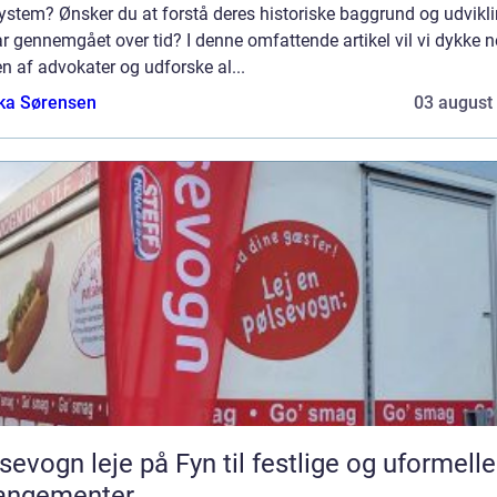
ystem? Ønsker du at forstå deres historiske baggrund og udvikl
r gennemgået over tid? I denne omfattende artikel vil vi dykke n
n af advokater og udforske al...
ka Sørensen
03 august
sevogn leje på Fyn til festlige og uformelle
rangementer