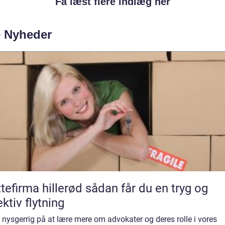
Få læst flere indlæg her
e Nyheder
irma hillerød sådan får du en tryg og
ektiv flytning
 nysgerrig på at lære mere om advokater og deres rolle i vores