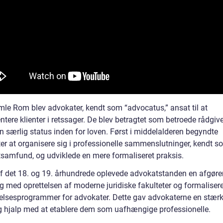
amle Rom blev advokater, kendt som “advocatus,” ansat til at
tere klienter i retssager. De blev betragtet som betroede rådgiv
n særlig status inden for loven. Først i middelalderen begyndte
er at organisere sig i professionelle sammenslutninger, kendt s
samfund, og udviklede en mere formaliseret praksis.
 af det 18. og 19. århundrede oplevede advokatstanden en afgør
ng med oprettelsen af moderne juridiske fakulteter og formaliser
lsesprogrammer for advokater. Dette gav advokaterne en stærk
g hjalp med at etablere dem som uafhængige professionelle.