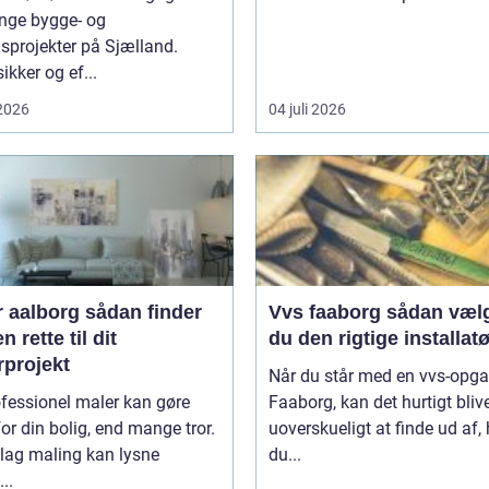
nge bygge- og
sprojekter på Sjælland.
ikker og ef...
 2026
04 juli 2026
borg sådan finder
Vvs faaborg sådan vælger
n rette til dit
du den rigtige installatø
rprojekt
Når du står med en vvs-opga
fessionel maler kan gøre
Faaborg, kan det hurtigt bliv
or din bolig, end mange tror.
uoverskueligt at finde ud af
 lag maling kan lysne
du...
..