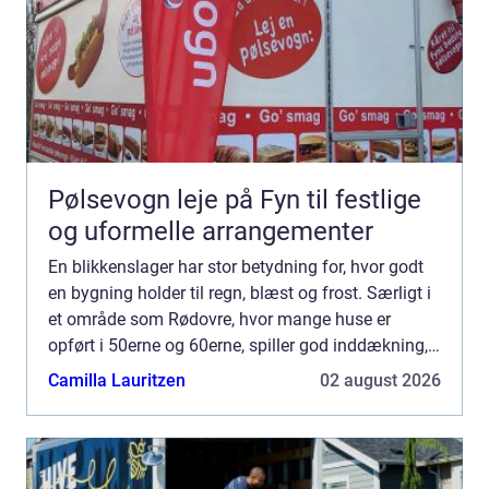
Pølsevogn leje på Fyn til festlige
og uformelle arrangementer
En blikkenslager har stor betydning for, hvor godt
en bygning holder til regn, blæst og frost. Særligt i
et område som Rødovre, hvor mange huse er
opført i 50erne og 60erne, spiller god inddækning,
tagrender og tagarbejde en vigtig rolle for både
Camilla Lauritzen
02 august 2026
kom...