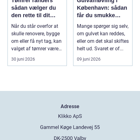
Tømrer randers
Gulvafhøvling i
sådan vælger du
København: sådan
den rette til dit
får du smukke
byggeprojekt
trægulve igen
Når du står overfor at
Mange spørger sig selv,
skulle renovere, bygge
om gulvet kan reddes,
om eller få nyt tag, kan
eller om det skal skiftes
valget af tømrer være
helt ud. Svaret er of...
afgøren...
30 juni 2026
09 juni 2026
Adresse