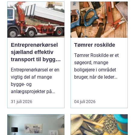
Entreprenørkørsel
Tømrer roskilde
sjælland effektiv
Tømrer Roskilde er et
transport til bygge-
søgeord, mange
og anlægsopgaver
Entreprenørkørsel er en
boligejere i området
vigtig del af mange
bruger, når de leder
bygge- og
efter professionel hj...
anlægsprojekter på
Sjælland. Uden sikker
31 juli 2026
04 juli 2026
og ef...