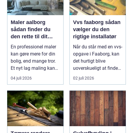
Maler aalborg
Vvs faaborg sådan
sådan finder du
vælger du den
den rette til dit
rigtige installatør
malerprojekt
En professionel maler
Når du står med en vvs-
kan gøre mere for din
opgave i Faaborg, kan
bolig, end mange tror.
det hurtigt blive
Et nyt lag maling kan
uoverskueligt at finde
lysne mørke...
ud af, hvem du...
04 juli 2026
02 juli 2026