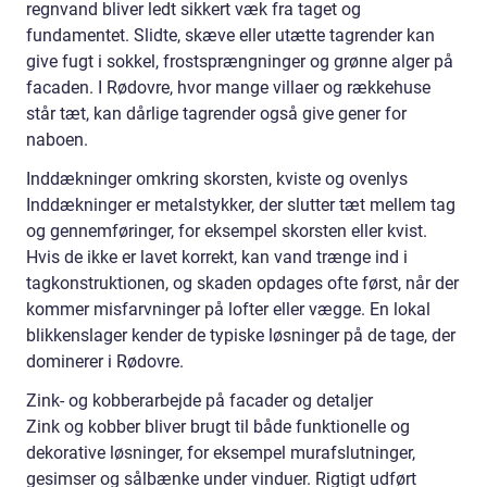
regnvand bliver ledt sikkert væk fra taget og
fundamentet. Slidte, skæve eller utætte tagrender kan
give fugt i sokkel, frostsprængninger og grønne alger på
facaden. I Rødovre, hvor mange villaer og rækkehuse
står tæt, kan dårlige tagrender også give gener for
naboen.
Inddækninger omkring skorsten, kviste og ovenlys
Inddækninger er metalstykker, der slutter tæt mellem tag
og gennemføringer, for eksempel skorsten eller kvist.
Hvis de ikke er lavet korrekt, kan vand trænge ind i
tagkonstruktionen, og skaden opdages ofte først, når der
kommer misfarvninger på lofter eller vægge. En lokal
blikkenslager kender de typiske løsninger på de tage, der
dominerer i Rødovre.
Zink- og kobberarbejde på facader og detaljer
Zink og kobber bliver brugt til både funktionelle og
dekorative løsninger, for eksempel murafslutninger,
gesimser og sålbænke under vinduer. Rigtigt udført