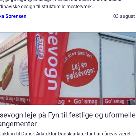
inaviske design til strukturelle mesterværk...
ka Sørensen
03 august
sevogn leje på Fyn til festlige og uformelle
rangementer
duktion til Dansk Arkitektur Dansk arkitektur har i årevis været