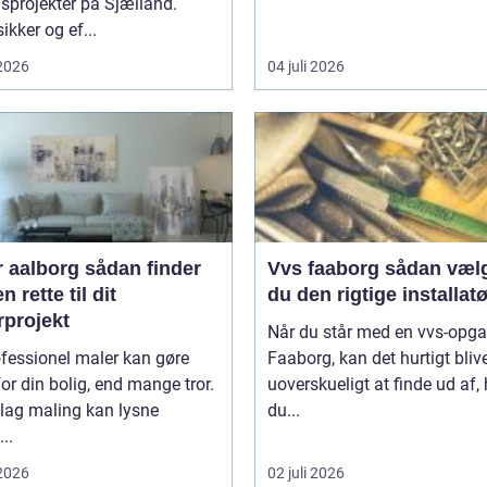
sprojekter på Sjælland.
ikker og ef...
 2026
04 juli 2026
borg sådan finder
Vvs faaborg sådan vælger
n rette til dit
du den rigtige installatø
rprojekt
Når du står med en vvs-opga
fessionel maler kan gøre
Faaborg, kan det hurtigt bliv
or din bolig, end mange tror.
uoverskueligt at finde ud af
 lag maling kan lysne
du...
..
 2026
02 juli 2026