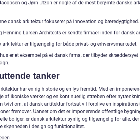
Jacobsen og Jørn Utzon er nogle af de mest berømte danske ark
ne dansk arkitektur fokuserer på innovation og bæredygtighed.
 Henning Larsen Architects er kendte firmaer inden for dansk ark
arkitektur er tilgængelig for både privat- og erhvervsmarkedet.
hus er et eksempel på et dansk firma, der tilbyder skræddersyet
sign.
uttende tanker
rkitektur har en rig historie og en lys fremtid. Med en imponere
je af ikoniske værker og en kontinuerlig stræben efter nytænknin
n tvivl om, at dansk arkitektur fortsat vil forblive en inspirationsk
ioner fremover. Uanset om det er imponerende offentlige bygning
elle boliger, er dansk arkitektur synlig og tilgængelig for alle, de
e skønheden i design og funktionalitet.
eoen