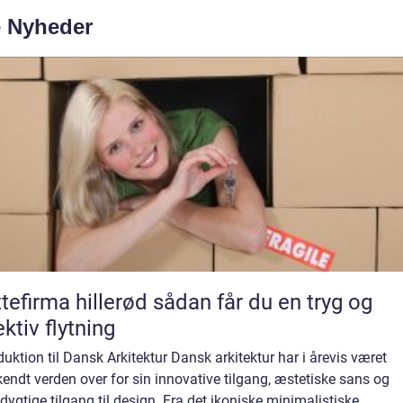
e Nyheder
irma hillerød sådan får du en tryg og
ektiv flytning
duktion til Dansk Arkitektur Dansk arkitektur har i årevis været
endt verden over for sin innovative tilgang, æstetiske sans og
ygtige tilgang til design. Fra det ikoniske minimalistiske