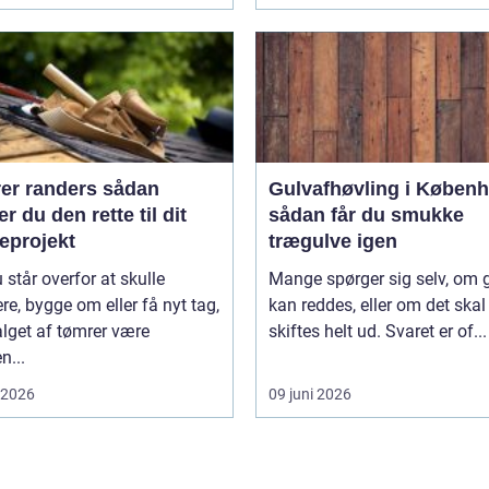
 randers sådan
Gulvafhøvling i Køben
r du den rette til dit
sådan får du smukke
eprojekt
trægulve igen
 står overfor at skulle
Mange spørger sig selv, om 
re, bygge om eller få nyt tag,
kan reddes, eller om det skal
lget af tømrer være
skiftes helt ud. Svaret er of...
n...
i 2026
09 juni 2026