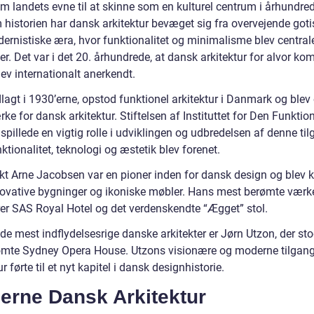
m landets evne til at skinne som en kulturel centrum i århundred
istorien har dansk arkitektur bevæget sig fra overvejende gotisk 
ernistiske æra, hvor funktionalitet og minimalisme blev central
r. Det var i det 20. århundrede, at dansk arkitektur for alvor kom 
lev internationalt anerkendt.
agt i 1930’erne, opstod funktionel arkitektur i Danmark og blev 
e for dansk arkitektur. Stiftelsen af Instituttet for Den Funktion
pillede en vigtig rolle i udviklingen og udbredelsen af denne til
ktionalitet, teknologi og æstetik blev forenet.
ekt Arne Jacobsen var en pioner inden for dansk design og blev k
novative bygninger og ikoniske møbler. Hans mest berømte værk
rer SAS Royal Hotel og det verdenskendte “Ægget” stol.
de mest indflydelsesrige danske arkitekter er Jørn Utzon, der st
ømte Sydney Opera House. Utzons visionære og moderne tilgang 
ur førte til et nyt kapitel i dansk designhistorie.
erne Dansk Arkitektur