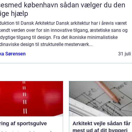
med københavn sådan vælger du den
tige hjælp
duktion til Dansk Arkitektur Dansk arkitektur har i årevis været
endt verden over for sin innovative tilgang, æstetiske sans og
ygtige tilgang til design. Fra det ikoniske minimalistiske
inaviske design til strukturelle mesterværk...
ka Sørensen
31 jul
ring af sportsgulve
Arkitekt vejle sådan får du
mest ud af dit byggeri