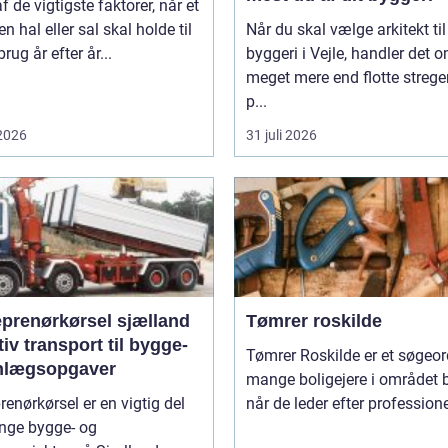
af de vigtigste faktorer, når et
en hal eller sal skal holde til
Når du skal vælge arkitekt til
rug år efter år...
byggeri i Vejle, handler det 
meget mere end flotte strege
p...
 2026
31 juli 2026
eprenørkørsel sjælland
Tømrer roskilde
tiv transport til bygge-
Tømrer Roskilde er et søgeor
nlægsopgaver
mange boligejere i området b
renørkørsel er en vigtig del
når de leder efter professionel
nge bygge- og