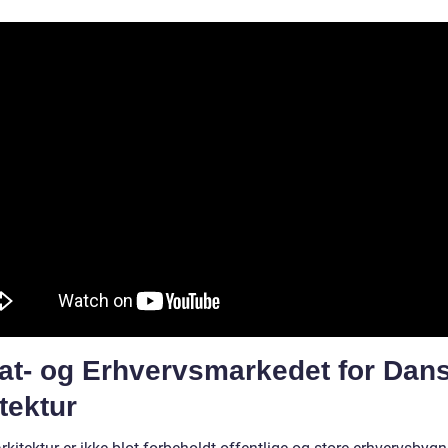
vat- og Erhvervsmarkedet for Dan
tektur