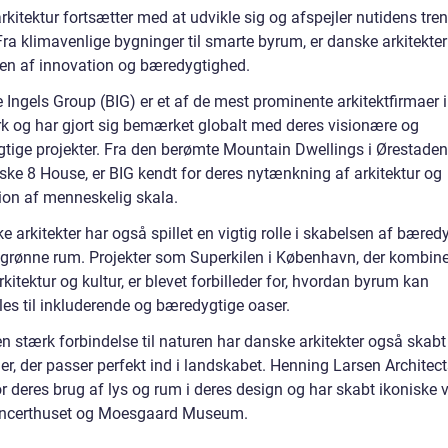
kitektur fortsætter med at udvikle sig og afspejler nutidens tre
ra klimavenlige bygninger til smarte byrum, er danske arkitekter
njen af innovation og bæredygtighed.
 Ingels Group (BIG) er et af de mest prominente arkitektfirmaer i
 og har gjort sig bemærket globalt med deres visionære og
tige projekter. Fra den berømte Mountain Dwellings i Ørestaden 
iske 8 House, er BIG kendt for deres nytænkning af arkitektur og
tion af menneskelig skala.
 arkitekter har også spillet en vigtig rolle i skabelsen af bæred
 grønne rum. Projekter som Superkilen i København, der kombine
rkitektur og kultur, er blevet forbilleder for, hvordan byrum kan
les til inkluderende og bæredygtige oaser.
n stærk forbindelse til naturen har danske arkitekter også skabt
r, der passer perfekt ind i landskabet. Henning Larsen Architect
r deres brug af lys og rum i deres design og har skabt ikoniske 
ncerthuset og Moesgaard Museum.