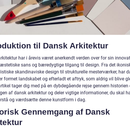
oduktion til Dansk Arkitektur
kitektur har i årevis været anerkendt verden over for sin innova
 æstetiske sans og bæredygtige tilgang til design. Fra det ikonis
istiske skandinaviske design til strukturelle mesterværker, har 
er formet landskabet og efterladt et aftryk, som aldrig vil blive g
rtikel tager dig med på en dybdegående rejse gennem historien
gen af dansk arkitektur og deler vigtige informationer, du skal 
forstå og værdsætte denne kunstform i dag.
torisk Gennemgang af Dansk
tektur