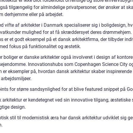
kitektur er ikke blot forbeholdt offentlige og store erhvervsbygn
gså tilgængelig for almindelige privatpersoner, der ønsker at sk
um derhjemme eller på arbejdet.
d vifte af arkitekter i Danmark specialiserer sig i boligdesign, hv
rivatkunder mulighed for at få skræddersyet deres drømmehjem.
 er et godt eksempel på et dansk arkitektfirma, der tilbyder indi
med fokus på funktionalitet og æstetik.
 boliger er danske arkitekter også involveret i design af kontore
sejendomme. Innovationshubs som Copenhagen Science City o
 er eksempler på, hvordan dansk arkitektur skaber inspirerende
 arbejdsmiljøer.
ints for større sandsynlighed for at blive featured snippet på Go
 arkitektur er kendetegnet ved sin innovative tilgang, æstetiske
tige design.
tisk stil til modernistisk æra har dansk arkitektur udviklet sig 
n.