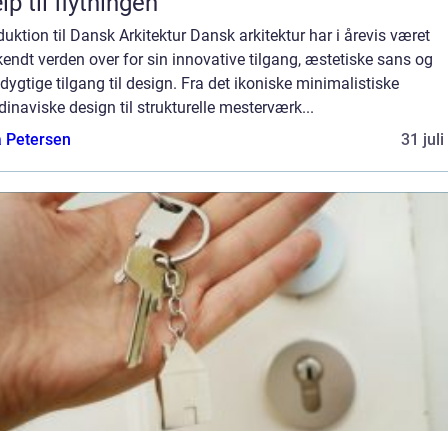
lp til flytningen
duktion til Dansk Arkitektur Dansk arkitektur har i årevis været
endt verden over for sin innovative tilgang, æstetiske sans og
ygtige tilgang til design. Fra det ikoniske minimalistiske
inaviske design til strukturelle mesterværk...
a Petersen
31 jul