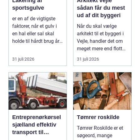
Lakering af
Arkitekt vejle
sportsgulve
sådan får du mest
ud af dit byggeri
er en af de vigtigste
faktorer, når et gulv i
Når du skal vælge
en hal eller sal skal
arkitekt til et byggeri i
holde til hårdt brug år
Vejle, handler det om
efter år...
meget mere end flotte
streger på p...
31 juli 2026
31 juli 2026
Entreprenørkørsel
Tømrer roskilde
sjælland effektiv
Tømrer Roskilde er et
transport til
søgeord, mange
bygge- og