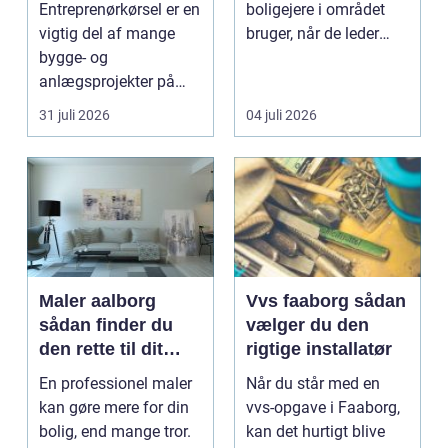
Entreprenørkørsel er en
boligejere i området
anlægsopgaver
vigtig del af mange
bruger, når de leder
bygge- og
efter professionel hj...
anlægsprojekter på
Sjælland. Uden sikker
31 juli 2026
04 juli 2026
og ef...
Maler aalborg
Vvs faaborg sådan
sådan finder du
vælger du den
den rette til dit
rigtige installatør
malerprojekt
En professionel maler
Når du står med en
kan gøre mere for din
vvs-opgave i Faaborg,
bolig, end mange tror.
kan det hurtigt blive