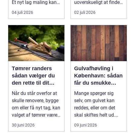
Et nyt lag maling kan
uoverskueligt at finde
lysne mørke...
ud af, hvem du...
04 juli 2026
02 juli 2026
Tømrer randers
Gulvafhøvling i
sådan vælger du
København: sådan
den rette til dit
får du smukke
byggeprojekt
trægulve igen
Når du står overfor at
Mange spørger sig
skulle renovere, bygge
selv, om gulvet kan
om eller få nyt tag, kan
reddes, eller om det
valget af tømrer være
skal skiftes helt ud.
afgøren...
Svaret er of...
30 juni 2026
09 juni 2026