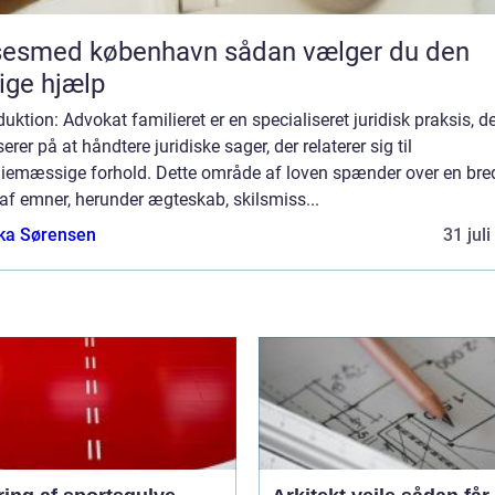
med københavn sådan vælger du den
tige hjælp
duktion: Advokat familieret er en specialiseret juridisk praksis, d
erer på at håndtere juridiske sager, der relaterer sig til
liemæssige forhold. Dette område af loven spænder over en bre
 af emner, herunder ægteskab, skilsmiss...
ka Sørensen
31 jul