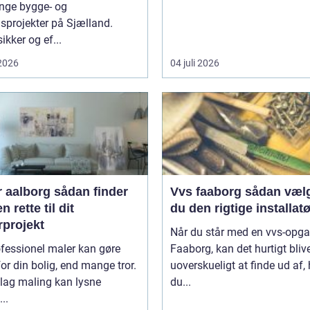
nge bygge- og
sprojekter på Sjælland.
ikker og ef...
 2026
04 juli 2026
borg sådan finder
Vvs faaborg sådan vælger
n rette til dit
du den rigtige installatø
rprojekt
Når du står med en vvs-opga
fessionel maler kan gøre
Faaborg, kan det hurtigt bliv
or din bolig, end mange tror.
uoverskueligt at finde ud af
 lag maling kan lysne
du...
..