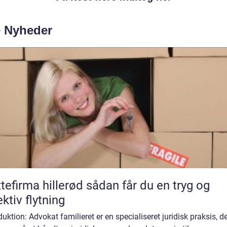
e Nyheder
irma hillerød sådan får du en tryg og
ektiv flytning
duktion: Advokat familieret er en specialiseret juridisk praksis, d