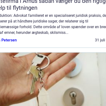
rma i Århus sådan vælger du den rigtige
lp til flytningen
duktion: Advokat familieret er en specialiseret juridisk praksis, d
erer på at håndtere juridiske sager, der relaterer sig til
liemæssige forhold. Dette område af loven spænder over en bre
 af emner, herunder ægteskab, skilsmiss...
a Petersen
31 jul