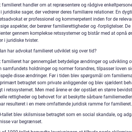
 familieret handler om at repræsentere og rådgive enkeltpersoner
 i juridiske sager, der vedrører deres familiære relationer. En dygt
retsadvokat er professionel og kommerpetent inden for de releva
ge aspekter, der berører familierettigheder og -forpligtelser. De
lienter gennem komplekse retssystemer og bistår med at opnå 
r i juridiske tvister.
an har advokat familieret udviklet sig over tid?
 familieret har gennemgået betydelige ændringer og udvikling ov
 samfundets holdninger og normer forandres, tilpasser loven s
afspejle disse ændringer. Før i tiden blev spørgsmål om familie
 primært betragtet som private anliggender og blev sjældent beh
igt i retssystemet. Men med årene er der opstået en større bevid
uelle rettigheder og behovet for at beskytte sårbare familiemedl
har resulteret i en mere omfattende juridisk ramme for familieret.
0-tallet blev skilsmisse betragtet som en social skandale, og ad
smisse var begrænset.