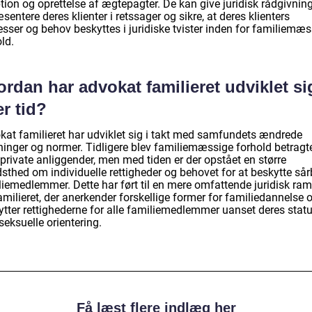
ion og oprettelse af ægtepagter. De kan give juridisk rådgivning
sentere deres klienter i retssager og sikre, at deres klienters
esser og behov beskyttes i juridiske tvister inden for familiemæ
ld.
rdan har advokat familieret udviklet si
r tid?
kat familieret har udviklet sig i takt med samfundets ændrede
ninger og normer. Tidligere blev familiemæssige forhold betragt
private anliggender, men med tiden er der opstået en større
sthed om individuelle rettigheder og behovet for at beskytte sår
liemedlemmer. Dette har ført til en mere omfattende juridisk r
amilieret, der anerkender forskellige former for familiedannelse 
ytter rettighederne for alle familiemedlemmer uanset deres stat
 seksuelle orientering.
Få læst flere indlæg her