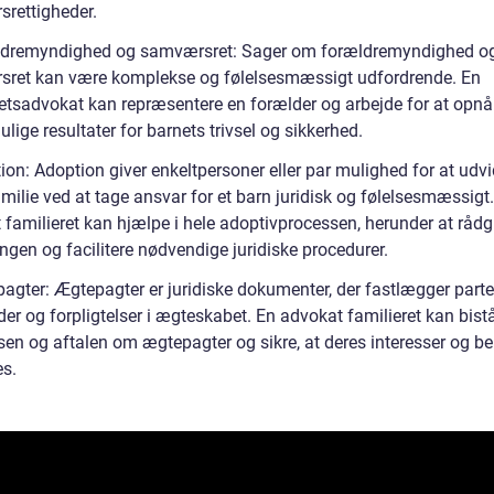
rettigheder.
dremyndighed og samværsret: Sager om forældremyndighed o
ret kan være komplekse og følelsesmæssigt udfordrende. En
retsadvokat kan repræsentere en forælder og arbejde for at opnå
lige resultater for barnets trivsel og sikkerhed.
ion: Adoption giver enkeltpersoner eller par mulighed for at udv
milie ved at tage ansvar for et barn juridisk og følelsesmæssigt
 familieret kan hjælpe i hele adoptivprocessen, herunder at råd
ngen og facilitere nødvendige juridiske procedurer.
agter: Ægtepagter er juridiske dokumenter, der fastlægger part
der og forpligtelser i ægteskabet. En advokat familieret kan bistå
lsen og aftalen om ægtepagter og sikre, at deres interesser og b
es.