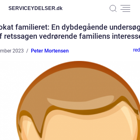
SERVICEYDELSER.
dk
kat familieret: En dybdegående undersø
f retssagen vedrørende familiens interess
red
ember 2023
Peter Mortensen