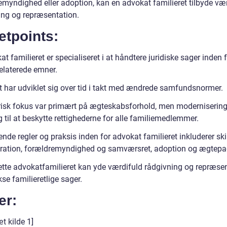
emyndighed eller adoption, kan en advokat familieret tilbyde væ
ing og repræsentation.
etpoints:
t familieret er specialiseret i at håndtere juridiske sager inden 
relaterede emner.
 har udviklet sig over tid i takt med ændrede samfundsnormer.
risk fokus var primært på ægteskabsforhold, men moderniserin
g til at beskytte rettighederne for alle familiemedlemmer.
nde regler og praksis inden for advokat familieret inkluderer sk
ration, forældremyndighed og samværsret, adoption og ægtepag
ette advokatfamilieret kan yde værdifuld rådgivning og repræsen
se familieretlige sager.
er:
t kilde 1]