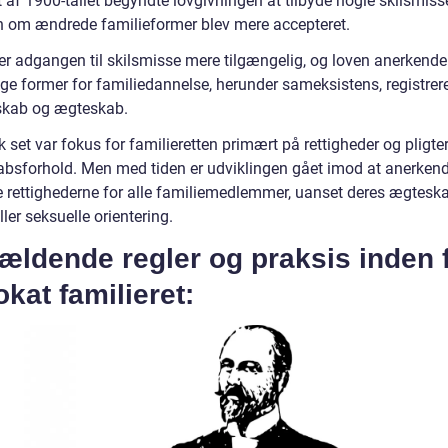
t af 1900-tallet begyndte lovgivningen at tilbyde nogle skilsmiss
n om ændrede familieformer blev mere accepteret.
 er adgangen til skilsmisse mere tilgængelig, og loven anerkende
ige former for familiedannelse, herunder sameksistens, registrer
skab og ægteskab.
k set var fokus for familieretten primært på rettigheder og pligter
bsforhold. Men med tiden er udviklingen gået imod at anerken
e rettighederne for alle familiemedlemmer, uanset deres ægtesk
ller seksuelle orientering.
ældende regler og praksis inden 
kat familieret: