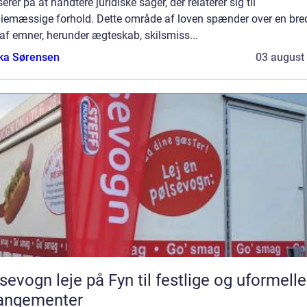
erer på at håndtere juridiske sager, der relaterer sig til
liemæssige forhold. Dette område af loven spænder over en bre
 af emner, herunder ægteskab, skilsmiss...
ka Sørensen
03 august
sevogn leje på Fyn til festlige og uformelle
rangementer