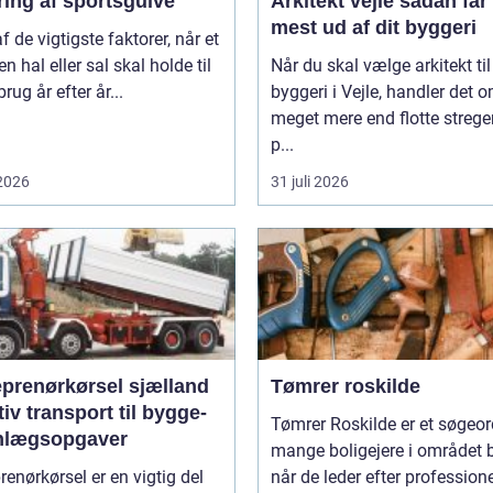
ring af sportsgulve
Arkitekt vejle sådan får du
mest ud af dit byggeri
af de vigtigste faktorer, når et
en hal eller sal skal holde til
Når du skal vælge arkitekt til
rug år efter år...
byggeri i Vejle, handler det 
meget mere end flotte strege
p...
 2026
31 juli 2026
eprenørkørsel sjælland
Tømrer roskilde
tiv transport til bygge-
Tømrer Roskilde er et søgeor
nlægsopgaver
mange boligejere i området b
renørkørsel er en vigtig del
når de leder efter professionel