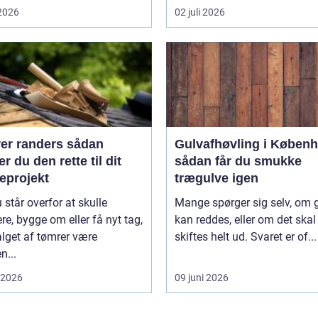
 2026
02 juli 2026
 randers sådan
Gulvafhøvling i Køben
r du den rette til dit
sådan får du smukke
eprojekt
trægulve igen
 står overfor at skulle
Mange spørger sig selv, om 
re, bygge om eller få nyt tag,
kan reddes, eller om det skal
lget af tømrer være
skiftes helt ud. Svaret er of...
n...
i 2026
09 juni 2026