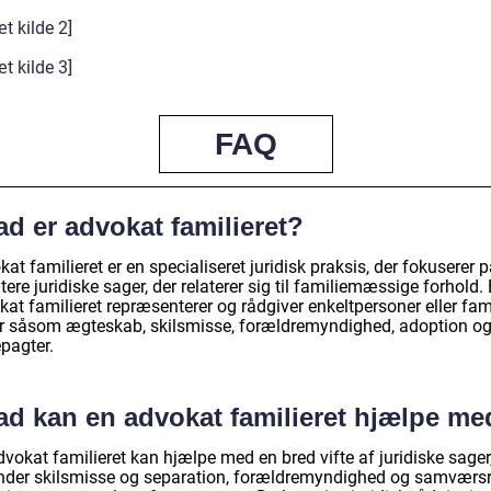
t kilde 2]
t kilde 3]
FAQ
d er advokat familieret?
at familieret er en specialiseret juridisk praksis, der fokuserer p
ere juridiske sager, der relaterer sig til familiemæssige forhold.
at familieret repræsenterer og rådgiver enkeltpersoner eller fami
r såsom ægteskab, skilsmisse, forældremyndighed, adoption o
pagter.
ad kan en advokat familieret hjælpe me
vokat familieret kan hjælpe med en bred vifte af juridiske sager
nder skilsmisse og separation, forældremyndighed og samværsr