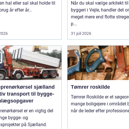
en hal eller sal skal holde til
Når du skal vælge arkitekt til
rug år efter år...
byggeri i Vejle, handler det 
meget mere end flotte strege
p...
 2026
31 juli 2026
eprenørkørsel sjælland
Tømrer roskilde
tiv transport til bygge-
Tømrer Roskilde er et søgeor
nlægsopgaver
mange boligejere i området b
renørkørsel er en vigtig del
når de leder efter professionel
nge bygge- og
sprojekter på Sjælland.