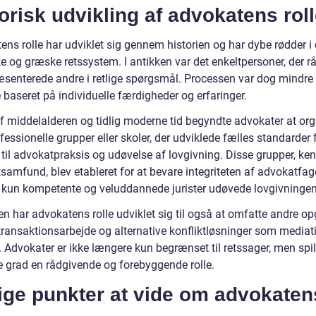
orisk udvikling af advokatens roll
ns rolle har udviklet sig gennem historien og har dybe rødder i 
e og græske retssystem. I antikken var det enkeltpersoner, der 
æsenterede andre i retlige spørgsmål. Processen var dog mindre
baseret på individuelle færdigheder og erfaringer.
 af middelalderen og tidlig moderne tid begyndte advokater at or
ofessionelle grupper eller skoler, der udviklede fælles standarder 
til advokatpraksis og udøvelse af lovgivning. Disse grupper, ke
samfund, blev etableret for at bevare integriteten af advokatfag
at kun kompetente og veluddannede jurister udøvede lovgivningen
en har advokatens rolle udviklet sig til også at omfatte andre o
ransaktionsarbejde og alternative konfliktløsninger som mediat
. Advokater er ikke længere kun begrænset til retssager, men spill
e grad en rådgivende og forebyggende rolle.
ige punkter at vide om advokaten