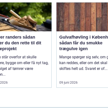
 randers sådan
Gulvafhøvling i Køben
r du den rette til dit
sådan får du smukke
eprojekt
trægulve igen
 står overfor at skulle
Mange spørger sig selv, om 
re, bygge om eller få nyt tag,
kan reddes, eller om det skal
lget af tømrer være
skiftes helt ud. Svaret er of...
n...
i 2026
09 juni 2026