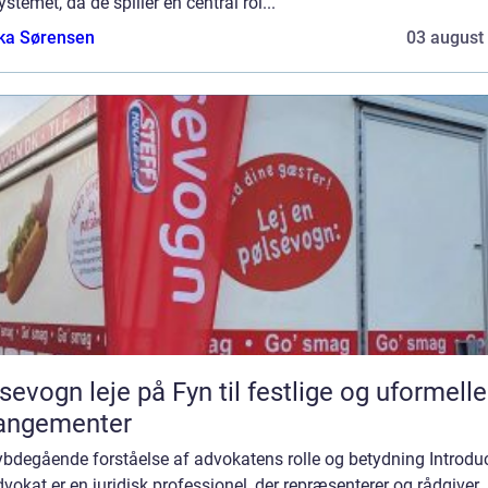
ystemet, da de spiller en central rol...
ka Sørensen
03 august
sevogn leje på Fyn til festlige og uformelle
rangementer
ybdegående forståelse af advokatens rolle og betydning Introduc
vokat er en juridisk professionel, der repræsenterer og rådgiver