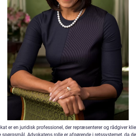
at er en juridisk professionel, der repræsenterer og rådgiver kli
e spørgsmål. Advokatens rolle er afgørende i retssystemet, da de 