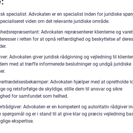
e:
isk specialist: Advokaten er en specialist inden for juridiske sp
pecialiseret viden om det relevante juridiske område.
ighedsrepræsentant: Advokaten repræsenterer klienterne og vare
teresser i retten for at opnå retfærdighed og beskyttelse af dere
der.
ver: Advokaten giver juridisk rådgivning og vejledning til klienten
dem med at træffe informerede beslutninger og undgå juridiske
er.
vertrædelsesbekæmper: Advokaten hjælper med at opretholde l
lge og retsforfølge de skyldige, stille dem til ansvar og sikre
ighed for samfundet som helhed.
rtrådgiver: Advokaten er en kompetent og autoritativ rådgiver in
e spørgsmål og er i stand til at give klar og præcis vejledning ba
glige ekspertise.