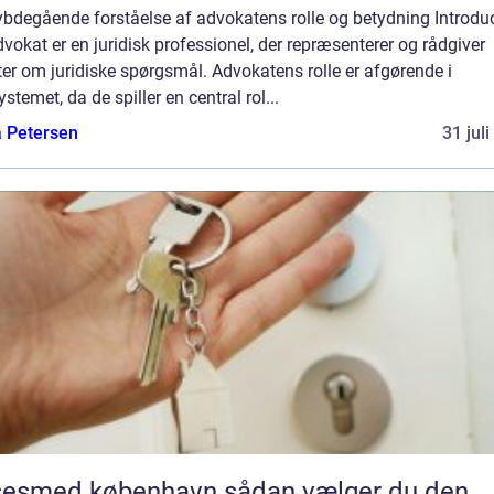
ybdegående forståelse af advokatens rolle og betydning Introduc
vokat er en juridisk professionel, der repræsenterer og rådgiver
ter om juridiske spørgsmål. Advokatens rolle er afgørende i
ystemet, da de spiller en central rol...
a Petersen
31 jul
med københavn sådan vælger du den