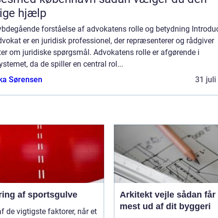
tige hjælp
ybdegående forståelse af advokatens rolle og betydning Introduc
vokat er en juridisk professionel, der repræsenterer og rådgiver
ter om juridiske spørgsmål. Advokatens rolle er afgørende i
ystemet, da de spiller en central rol...
ka Sørensen
31 jul
ring af sportsgulve
Arkitekt vejle sådan får du
mest ud af dit byggeri
af de vigtigste faktorer, når et