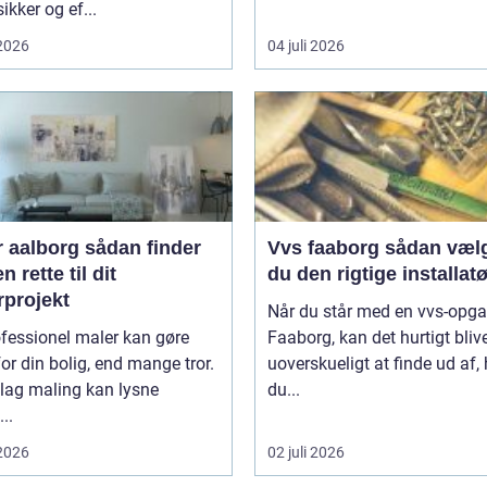
ikker og ef...
 2026
04 juli 2026
borg sådan finder
Vvs faaborg sådan vælger
n rette til dit
du den rigtige installatø
rprojekt
Når du står med en vvs-opga
fessionel maler kan gøre
Faaborg, kan det hurtigt bliv
or din bolig, end mange tror.
uoverskueligt at finde ud af
 lag maling kan lysne
du...
..
 2026
02 juli 2026