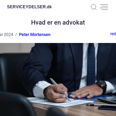
SERVICEYDELSER.
dk
Hvad er en advokat
red
ar 2024
Peter Mortensen