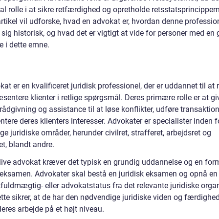
al rolle i at sikre retfærdighed og opretholde retsstatsprincipper
rtikel vil udforske, hvad en advokat er, hvordan denne professio
 sig historisk, og hvad det er vigtigt at vide for personer med en 
e i dette emne.
at er en kvalificeret juridisk professionel, der er uddannet til at
sentere klienter i retlige spørgsmål. Deres primære rolle er at gi
 rådgivning og assistance til at løse konflikter, udføre transaktio
tere deres klienters interesser. Advokater er specialister inden f
ige juridiske områder, herunder civilret, strafferet, arbejdsret og
et, blandt andre.
blive advokat kræver det typisk en grundig uddannelse og en for
k eksamen. Advokater skal bestå en juridisk eksamen og opnå en
uldmægtig- eller advokatstatus fra det relevante juridiske organ
tte sikrer, at de har den nødvendige juridiske viden og færdighede
eres arbejde på et højt niveau.