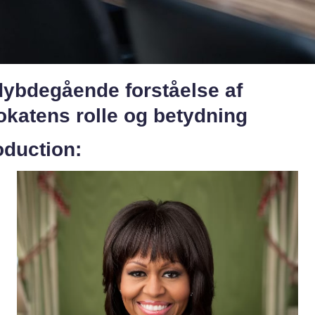
dybdegående forståelse af
okatens rolle og betydning
oduction: