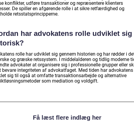
se konflikter, udføre transaktioner og repræsentere klienters
esser. De spiller en afgørende rolle i at sikre retfærdighed og
holde retsstatsprincipperne.
rdan har advokatens rolle udviklet sig
torisk?
atens rolle har udviklet sig gennem historien og har rødder i de
rske og græske retssystem. I middelalderen og tidlig moderne ti
dte advokater at organisere sig i professionelle grupper eller sk
t bevare integriteten af advokatfaget. Med tiden har advokatens 
let sig til også at omfatte transaktionsarbejde og alternative
liktløsningsmetoder som mediation og voldgift.
Få læst flere indlæg her