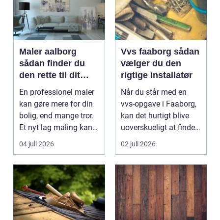
Maler aalborg
Vvs faaborg sådan
sådan finder du
vælger du den
den rette til dit
rigtige installatør
malerprojekt
En professionel maler
Når du står med en
kan gøre mere for din
vvs-opgave i Faaborg,
bolig, end mange tror.
kan det hurtigt blive
Et nyt lag maling kan
uoverskueligt at finde
lysne mørke...
ud af, hvem du...
04 juli 2026
02 juli 2026