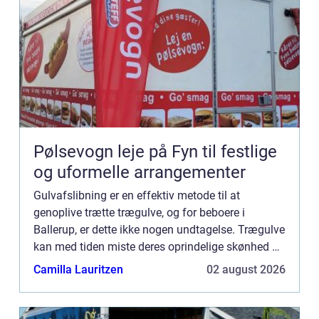
Pølsevogn leje på Fyn til festlige
og uformelle arrangementer
Gulvafslibning er en effektiv metode til at
genoplive trætte trægulve, og for beboere i
Ballerup, er dette ikke nogen undtagelse. Trægulve
kan med tiden miste deres oprindelige skønhed på
grund af almindelig slitage, ridser, pletter og
Camilla Lauritzen
02 august 2026
misfarvninger....