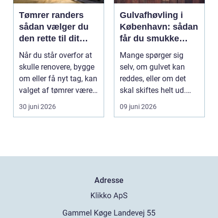
Tømrer randers
Gulvafhøvling i
sådan vælger du
København: sådan
den rette til dit
får du smukke
byggeprojekt
trægulve igen
Når du står overfor at
Mange spørger sig
skulle renovere, bygge
selv, om gulvet kan
om eller få nyt tag, kan
reddes, eller om det
valget af tømrer være
skal skiftes helt ud.
afgøren...
Svaret er of...
30 juni 2026
09 juni 2026
Adresse