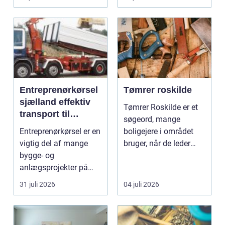
Entreprenørkørsel
Tømrer roskilde
sjælland effektiv
Tømrer Roskilde er et
transport til
søgeord, mange
bygge- og
Entreprenørkørsel er en
boligejere i området
anlægsopgaver
vigtig del af mange
bruger, når de leder
bygge- og
efter professionel hj...
anlægsprojekter på
Sjælland. Uden sikker
31 juli 2026
04 juli 2026
og ef...