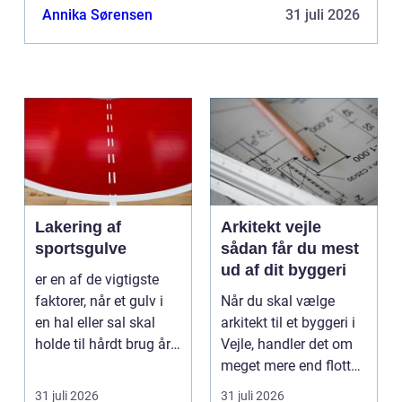
grund af almindelig slitage, ridser, pletter og
Annika Sørensen
31 juli 2026
misfarvninger....
Lakering af
Arkitekt vejle
sportsgulve
sådan får du mest
ud af dit byggeri
er en af de vigtigste
faktorer, når et gulv i
Når du skal vælge
en hal eller sal skal
arkitekt til et byggeri i
holde til hårdt brug år
Vejle, handler det om
efter år...
meget mere end flotte
streger på p...
31 juli 2026
31 juli 2026