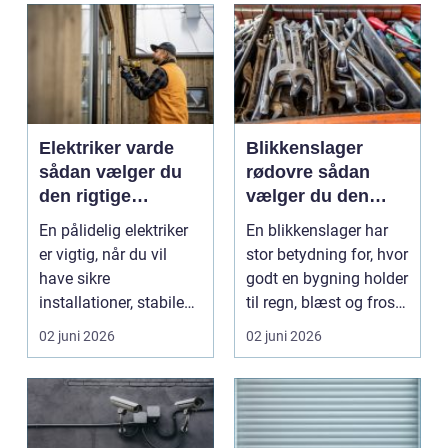
Elektriker varde
Blikkenslager
sådan vælger du
rødovre sådan
den rigtige
vælger du den
fagmand til dine
rette fagmand til
En pålidelig elektriker
En blikkenslager har
elopgaver
din opgave
er vigtig, når du vil
stor betydning for, hvor
have sikre
godt en bygning holder
installationer, stabile
til regn, blæst og frost.
løsninger og ro i m...
Særli...
02 juni 2026
02 juni 2026