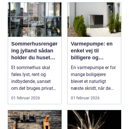
Sommerhusrengør
Varmepumpe: en
ing jylland sådan
enkel vej til
holder du huset
billigere og
klar til gæster året
grønnere varme
Et sommerhus skal
En varmepumpe er for
rundt
føles lyst, rent og
mange boligejere
indbydende, uanset
blevet et naturligt
om det bruges privat
næste skridt, når de
eller lejes ud. Når ma...
øn...
01 februar 2026
01 februar 2026