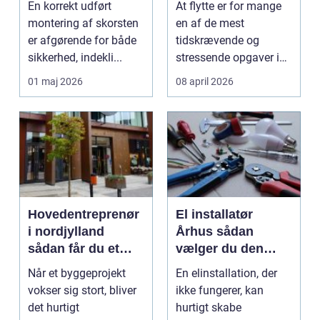
En korrekt udført
At flytte er for mange
montering af skorsten
en af de mest
er afgørende for både
tidskrævende og
sikkerhed, indekli...
stressende opgaver i
hverdagen. Der skal ...
01 maj 2026
08 april 2026
Hovedentreprenør
El installatør
i nordjylland
Århus sådan
sådan får du et
vælger du den
trygt og
rigtige fagmand
Når et byggeprojekt
En elinstallation, der
gennemsigtigt
vokser sig stort, bliver
ikke fungerer, kan
byggeri
det hurtigt
hurtigt skabe