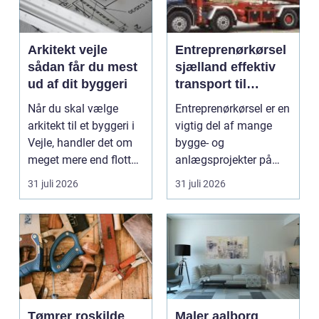
Arkitekt vejle
Entreprenørkørsel
sådan får du mest
sjælland effektiv
ud af dit byggeri
transport til
bygge- og
Når du skal vælge
Entreprenørkørsel er en
anlægsopgaver
arkitekt til et byggeri i
vigtig del af mange
Vejle, handler det om
bygge- og
meget mere end flotte
anlægsprojekter på
streger på p...
Sjælland. Uden sikker
31 juli 2026
31 juli 2026
og ef...
Tømrer roskilde
Maler aalborg