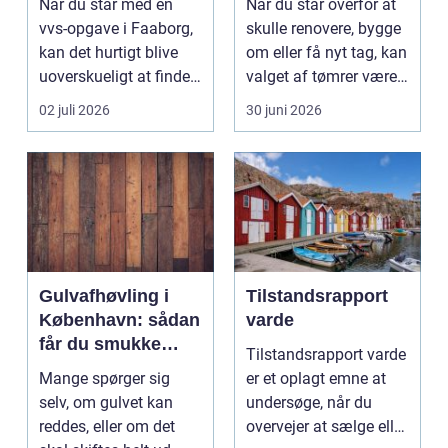
Når du står med en
Når du står overfor at
vvs-opgave i Faaborg,
skulle renovere, bygge
kan det hurtigt blive
om eller få nyt tag, kan
uoverskueligt at finde
valget af tømrer være
ud af, hvem du...
afgøren...
02 juli 2026
30 juni 2026
Gulvafhøvling i
Tilstandsrapport
København: sådan
varde
får du smukke
Tilstandsrapport varde
trægulve igen
Mange spørger sig
er et oplagt emne at
selv, om gulvet kan
undersøge, når du
reddes, eller om det
overvejer at sælge eller