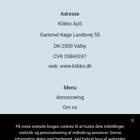
Adresse
web:
www.klikko.dk
Menu
Annoncering
Om os
Cookies
På vores website bruges cookies til at huske dine indstillinger,
Kontakt os
statistik og personalisering af indhold og annoncer. Denne
Sitemap
information deles med tredjepart. Ved fortsat brug af websiden