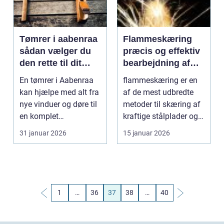
Tømrer i aabenraa
Flammeskæring
sådan vælger du
præcis og effektiv
den rette til dit
bearbejdning af
projekt
stål
En tømrer i Aabenraa
flammeskæring er en
kan hjælpe med alt fra
af de mest udbredte
nye vinduer og døre til
metoder til skæring af
en komplet
kraftige stålplader og
tagrenovering eller e...
store metalemn...
31 januar 2026
15 januar 2026
1
…
36
37
38
…
40