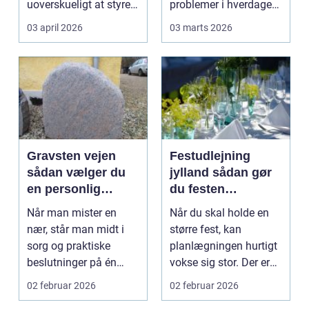
uoverskueligt at styre
problemer i hverdagen.
håndværkere, tidspla...
Manglende
03 april 2026
03 marts 2026
stikkontakt...
Gravsten vejen
Festudlejning
sådan vælger du
jylland sådan gør
en personlig
du festen
mindesten
nemmere
Når man mister en
Når du skal holde en
nær, står man midt i
større fest, kan
sorg og praktiske
planlægningen hurtigt
beslutninger på én
vokse sig stor. Der er
gang. En af de
telte, borde, sto...
02 februar 2026
02 februar 2026
vigtigste...