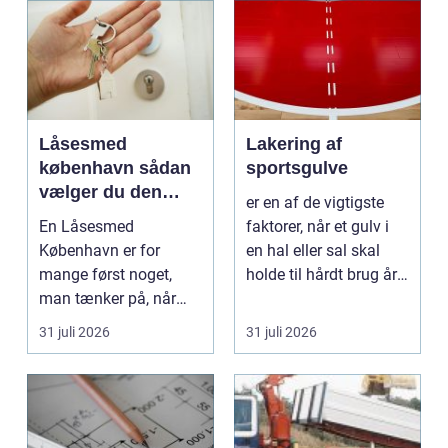
Låsesmed
Lakering af
københavn sådan
sportsgulve
vælger du den
er en af de vigtigste
rigtige hjælp
En Låsesmed
faktorer, når et gulv i
København er for
en hal eller sal skal
mange først noget,
holde til hårdt brug år
man tænker på, når
efter år...
uheldet er ude. Nøglen
31 juli 2026
31 juli 2026
ligger ind...