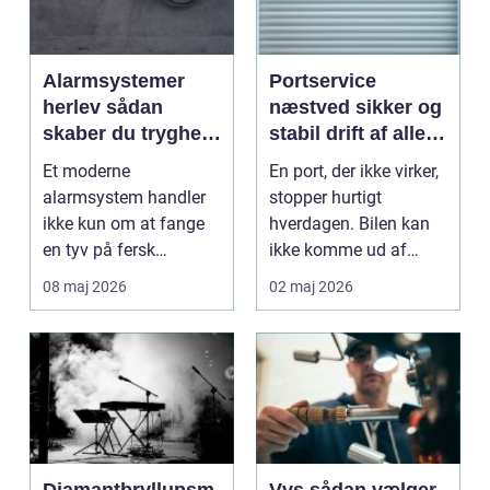
Alarmsystemer
Portservice
herlev sådan
næstved sikker og
skaber du tryghed
stabil drift af alle
i hverdagen
typer porte
Et moderne
En port, der ikke virker,
alarmsystem handler
stopper hurtigt
ikke kun om at fange
hverdagen. Bilen kan
en tyv på fersk
ikke komme ud af
gerning. Det handler
garagen, varebilen s...
08 maj 2026
02 maj 2026
lige så meg...