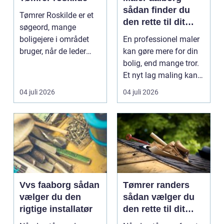
sådan finder du
Tømrer Roskilde er et
den rette til dit
søgeord, mange
malerprojekt
boligejere i området
En professionel maler
bruger, når de leder
kan gøre mere for din
efter professionel hj...
bolig, end mange tror.
Et nyt lag maling kan
lysne mørke...
04 juli 2026
04 juli 2026
Vvs faaborg sådan
Tømrer randers
vælger du den
sådan vælger du
rigtige installatør
den rette til dit
byggeprojekt