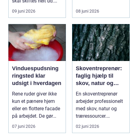
skal skiftes helt ud.
købe hus i om...
Svaret er of...
09 juni 2026
08 juni 2026
Vinduespudsning
Skoventreprenør:
ringsted klar
faglig hjælp til
udsigt i hverdagen
skov, natur og
biomasse
Rene ruder giver ikke
En skoventreprenør
kun et pænere hjem
arbejder professionelt
eller en flottere facade
med skov, natur og
på arbejdet. De gør
træressourcer.
også en forske...
Opgaverne s...
07 juni 2026
02 juni 2026