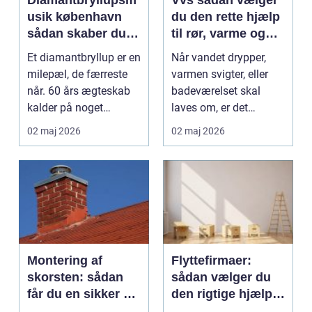
Diamantbryllupsm
Vvs sådan vælger
usik københavn
du den rette hjælp
sådan skaber du
til rør, varme og
en festlig morgen
vand
Et diamantbryllup er en
Når vandet drypper,
med tradition og
milepæl, de færreste
varmen svigter, eller
humor
når. 60 års ægteskab
badeværelset skal
kalder på noget
laves om, er det
særligt, og her sp...
fristende at gribe
02 maj 2026
02 maj 2026
værk...
Montering af
Flyttefirmaer:
skorsten: sådan
sådan vælger du
får du en sikker og
den rigtige hjælp
effektiv løsning
til din flytning