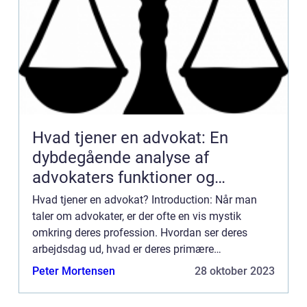
Hvad tjener en advokat: En
dybdegående analyse af
advokaters funktioner og
udvikling
Hvad tjener en advokat? Introduction: Når man
taler om advokater, er der ofte en vis mystik
omkring deres profession. Hvordan ser deres
arbejdsdag ud, hvad er deres primære
ansvarsområder, og hvor meget kan de i
Peter Mortensen
28 oktober 2023
virkeligheden tjene? I denne artikel v...