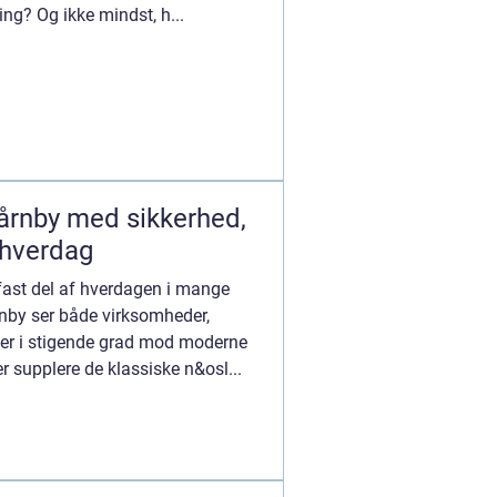
ng? Og ikke mindst, h...
årnby med sikkerhed,
g hverdag
fast del af hverdagen i mange
nby ser både virksomheder,
oner i stigende grad mod moderne
er supplere de klassiske n&osl...