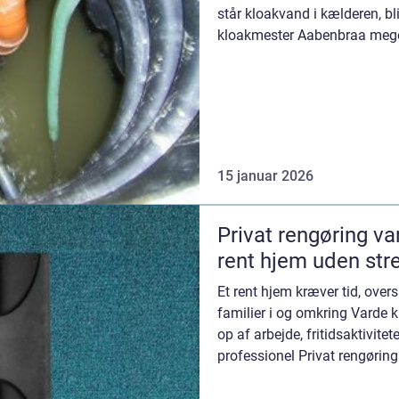
står kloakvand i kælderen, bl
kloakmester Aabenbraa meget
kloakmester kan både ...
15 januar 2026
Privat rengøring varde sådan får
rent hjem uden str
Et rent hjem kræver tid, ove
familier i og omkring Varde k
op af arbejde, fritidsaktivite
professionel Privat rengørin
skabe m...