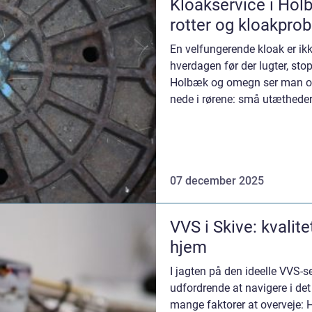
Kloakservice i Hol
rotter og kloakpro
En velfungerende kloak er ik
hverdagen før der lugter, stopp
Holbæk og omegn ser man ofte
nede i rørene: små utætheder,
07 december 2025
VVS i Skive: kvalite
hjem
I jagten på den ideelle VVS-s
udfordrende at navigere i det
mange faktorer at overveje: 