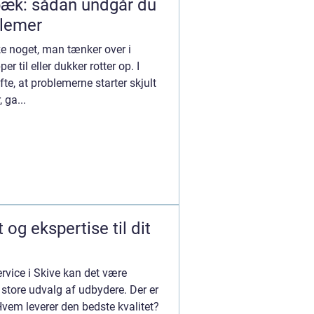
bæk: sådan undgår du
blemer
ke noget, man tænker over i
er til eller dukker rotter op. I
, at problemerne starter skjult
 ga...
t og ekspertise til dit
ervice i Skive kan det være
 store udvalg af udbydere. Der er
Hvem leverer den bedste kvalitet?