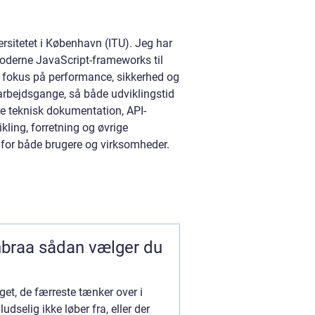
ersitetet i København (ITU). Jeg har
moderne JavaScript-frameworks til
ed fokus på performance, sikkerhed og
 arbejdsgange, så både udviklingstid
ere teknisk dokumentation, API-
ling, forretning og øvrige
i for både brugere og virksomheder.
ælger du
et, de færreste tænker over i
dselig ikke løber fra, eller der