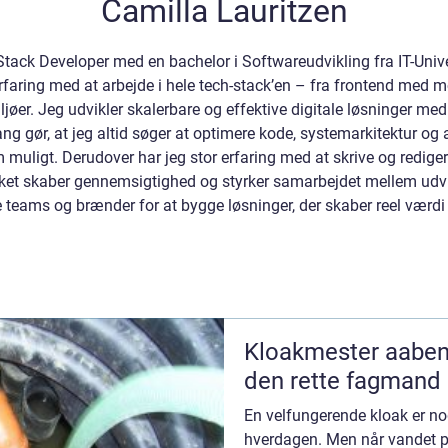
Camilla Lauritzen
-Stack Developer med en bachelor i Softwareudvikling fra IT-Univ
erfaring med at arbejde i hele tech-stack’en – fra frontend med 
ljøer. Jeg udvikler skalerbare og effektive digitale løsninger m
ang gør, at jeg altid søger at optimere kode, systemarkitektur og
om muligt. Derudover har jeg stor erfaring med at skrive og redig
lket skaber gennemsigtighed og styrker samarbejdet mellem udvik
ige teams og brænder for at bygge løsninger, der skaber reel værd
Kloakmester aabenbraa sådan v
den rette fagmand
En velfungerende kloak er nog
hverdagen. Men når vandet plu