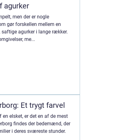
af agurker
mpelt, men der er nogle
om gør forskellen mellem en
saftige agurker i lange rækker.
omgivelser, me...
org: Et trygt farvel
 en elsket, er det en af de mest
derborg findes der bedemænd, der
amilier i deres sværeste stunder.